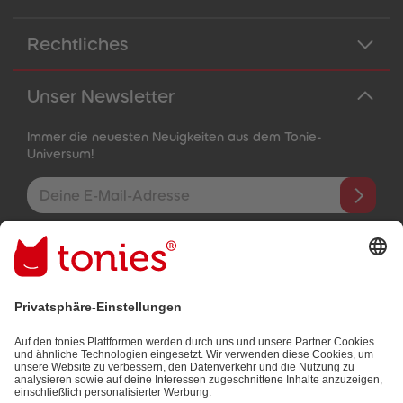
Rechtliches
Unser Newsletter
Immer die neuesten Neuigkeiten aus dem Tonie-
Universum!
E-Mail-Addresse
Mit dem Absenden abonnierst du unseren E-Mail-Newsletter, der
auf den von dir bereitgestellten Informationen (z.B. Account-
informationen) und den von dir zu Werbezwecken bereitgestellten
Interaktionsinformationen (z.B. Abspielinformationen) basiert. Du
kannst den Newsletter jederzeit kostenlos abbestellen.
Datenschutzbestimmungen
.
Bezahlmethoden: