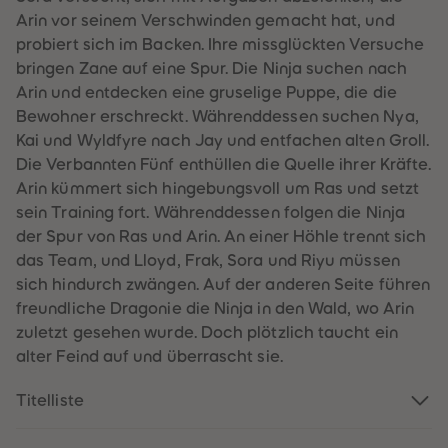
60
60
Arin vor seinem Verschwinden gemacht hat, und
61
61
62
62
probiert sich im Backen. Ihre missglückten Versuche
63
63
bringen Zane auf eine Spur. Die Ninja suchen nach
64
64
65
65
Arin und entdecken eine gruselige Puppe, die die
66
66
Bewohner erschreckt. Währenddessen suchen Nya,
67
67
68
68
Kai und Wyldfyre nach Jay und entfachen alten Groll.
69
69
Die Verbannten Fünf enthüllen die Quelle ihrer Kräfte.
70
70
71
71
Arin kümmert sich hingebungsvoll um Ras und setzt
72
72
sein Training fort. Währenddessen folgen die Ninja
73
73
74
74
der Spur von Ras und Arin. An einer Höhle trennt sich
75
75
das Team, und Lloyd, Frak, Sora und Riyu müssen
76
76
77
77
sich hindurch zwängen. Auf der anderen Seite führen
78
78
freundliche Dragonie die Ninja in den Wald, wo Arin
79
79
80
80
zuletzt gesehen wurde. Doch plötzlich taucht ein
81
81
alter Feind auf und überrascht sie.
82
82
83
83
84
84
Titelliste
85
85
86
86
87
87