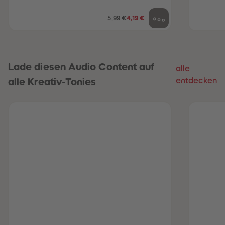
5,99 €
4,19 €
Lade diesen Audio Content auf
alle
entdecken
alle Kreativ-Tonies
heiten