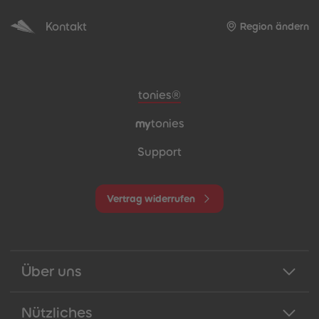
Kontakt
Region ändern
Meta-Navigation Footer
tonies®
my
tonies
Support
Vertrag widerrufen
Über uns
Nützliches