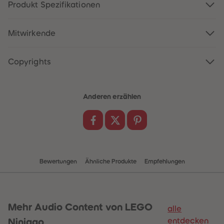
88
88
Produkt Spezifikationen
89
89
90
90
91
91
Mitwirkende
92
92
93
93
94
94
95
95
Copyrights
96
96
97
97
98
98
99
99
Anderen erzählen
99+
99+
Bewertungen
Ähnliche Produkte
Empfehlungen
Mehr
Audio Content von LEGO
alle
entdecken
Ninjago