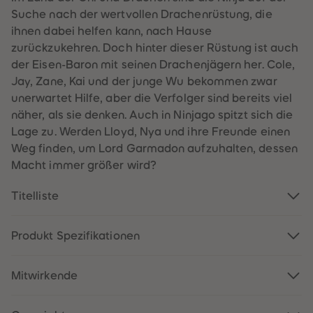
60
60
Suche nach der wertvollen Drachenrüstung, die
61
61
62
62
ihnen dabei helfen kann, nach Hause
63
63
zurückzukehren. Doch hinter dieser Rüstung ist auch
64
64
65
65
der Eisen-Baron mit seinen Drachenjägern her. Cole,
66
66
Jay, Zane, Kai und der junge Wu bekommen zwar
67
67
68
68
unerwartet Hilfe, aber die Verfolger sind bereits viel
69
69
näher, als sie denken. Auch in Ninjago spitzt sich die
70
70
71
71
Lage zu. Werden Lloyd, Nya und ihre Freunde einen
72
72
Weg finden, um Lord Garmadon aufzuhalten, dessen
73
73
74
74
Macht immer größer wird?
75
75
76
76
77
77
Titelliste
78
78
79
79
80
80
Produkt Spezifikationen
81
81
82
82
83
83
84
84
Mitwirkende
85
85
86
86
87
87