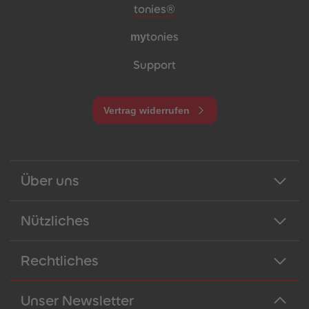
Meta-Navigation Footer
tonies®
my
tonies
Support
Vertrag widerrufen
Über uns
Nützliches
Rechtliches
Unser Newsletter