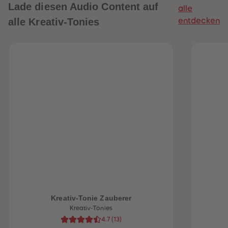
Lade diesen Audio Content auf
alle
alle Kreativ-Tonies
entdecken
heiten
Kreativ-Tonie Zauberer
Kreativ-Tonies
4.7
(
13
)