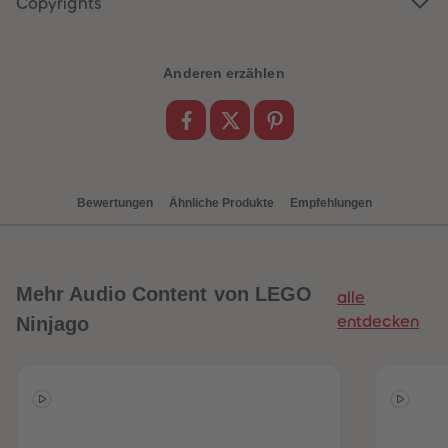
Copyrights
88
88
89
89
90
90
91
91
92
92
Anderen erzählen
93
93
94
94
95
95
96
96
97
97
98
98
99
99
99+
99+
Bewertungen
Ähnliche Produkte
Empfehlungen
Mehr
Audio Content von LEGO
alle
Ninjago
entdecken