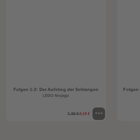
Folgen 1-3: Der Aufstieg der Schlangen
Folgen 
LEGO Ninjago
4,19 €
5,99 €