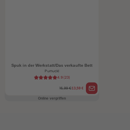
heiten
Spuk in der Werkstatt/Das verkaufte Bett
Pumuckl
4.9
(
23
)
13,59 €
16,99 €
Online vergriffen