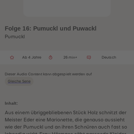
32
32
33
33
34
34
35
35
36
36
37
37
Folge 16: Pumuckl und Puwackl
38
38
39
39
Pumuckl
40
40
41
41
42
42
43
43
Ab 4 Jahre
26 min+
Deutsch
44
44
45
45
46
46
47
47
Dieser Audio Content kann abgespielt werden auf
48
48
Gleiche Serie
49
49
50
50
51
51
52
52
53
53
Inhalt:
54
54
55
55
Aus einem übriggebliebenen Stück Holz schnitzt der
56
56
Meister Eder eine Marionette, die genauso aussieht
57
57
58
58
wie der Pumuckl und an ihren Schnüren auch fast so
59
59