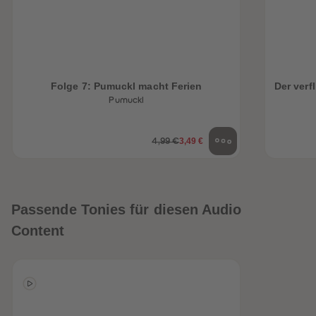
Folge 7: Pumuckl macht Ferien
Der ver
Pumuckl
3,49 €
4,99 €
Passende Tonies für diesen Audio
Content