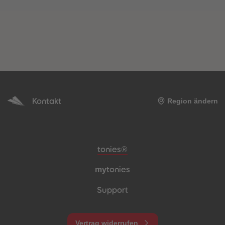
Kontakt
Region ändern
Meta-Navigation Footer
tonies®
my
tonies
Support
Vertrag widerrufen