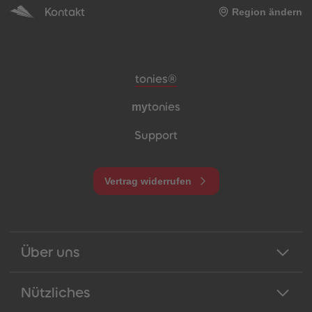
Kontakt
Region ändern
Meta-Navigation Footer
tonies®
my
tonies
Support
Vertrag widerrufen
Über uns
Nützliches