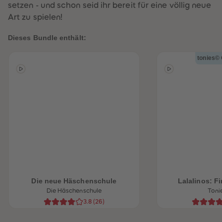
setzen - und schon seid ihr bereit für eine völlig neue
89
89
90
90
Art zu spielen!
91
91
92
92
93
93
Dieses Bundle enthält:
94
94
95
95
tonies© 
96
96
97
97
98
98
99
99
99+
99+
Die neue Häschenschule
Lalalinos: F
Die Häschenschule
Toni
3.8
(
26
)