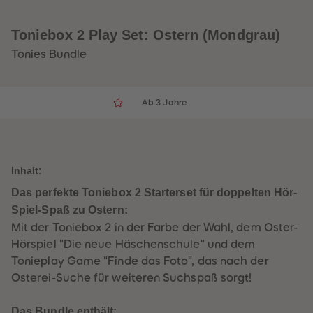
33
33
34
34
35
35
Toniebox 2 Play Set: Ostern (Mondgrau)
36
36
37
37
Tonies Bundle
38
38
39
39
40
40
41
41
Ab 3 Jahre
42
42
43
43
44
44
45
45
46
46
47
47
Inhalt:
48
48
49
49
Das perfekte Toniebox 2 Starterset für doppelten Hör-
50
50
51
51
Spiel-Spaß zu Ostern:
52
52
Mit der Toniebox 2 in der Farbe der Wahl, dem Oster-
53
53
54
54
Hörspiel "Die neue Häschenschule" und dem
55
55
Tonieplay Game "Finde das Foto", das nach der
56
56
57
57
Osterei-Suche für weiteren Suchspaß sorgt!
58
58
59
59
60
60
Das Bundle enthält: