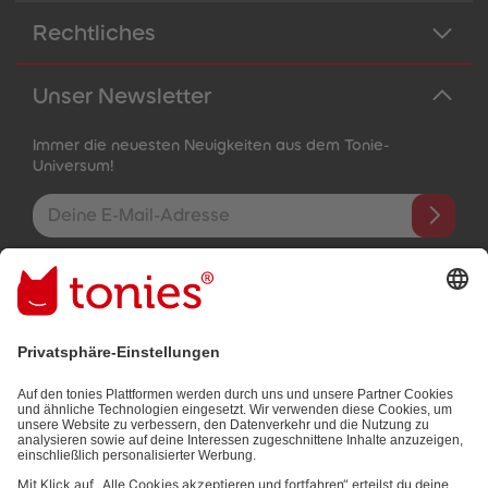
Rechtliches
Unser Newsletter
Immer die neuesten Neuigkeiten aus dem Tonie-
Universum!
E-Mail-Addresse
Mit dem Absenden abonnierst du unseren E-Mail-Newsletter, der
auf den von dir bereitgestellten Informationen (z.B. Account-
informationen) und den von dir zu Werbezwecken bereitgestellten
Interaktionsinformationen (z.B. Abspielinformationen) basiert. Du
kannst den Newsletter jederzeit kostenlos abbestellen.
Datenschutzbestimmungen
.
Bezahlmethoden: