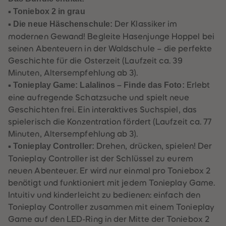
61
61
•
Toniebox 2 in grau
62
62
63
63
•
Die neue Häschenschule:
Der Klassiker im
64
64
modernen Gewand! Begleite Hasenjunge Hoppel bei
65
65
66
66
seinen Abenteuern in der Waldschule – die perfekte
67
67
Geschichte für die Osterzeit (Laufzeit ca. 39
68
68
69
69
Minuten, Altersempfehlung ab 3).
70
70
•
Tonieplay Game: Lalalinos – Finde das Foto:
Erlebt
71
71
72
72
eine aufregende Schatzsuche und spielt neue
73
73
Geschichten frei. Ein interaktives Suchspiel, das
74
74
75
75
spielerisch die Konzentration fördert (Laufzeit ca. 77
76
76
Minuten, Altersempfehlung ab 3).
77
77
78
78
•
Tonieplay Controller:
Drehen, drücken, spielen! Der
79
79
Tonieplay Controller ist der Schlüssel zu eurem
80
80
81
81
neuen Abenteuer. Er wird nur einmal pro Toniebox 2
82
82
benötigt und funktioniert mit jedem Tonieplay Game.
83
83
84
84
Intuitiv und kinderleicht zu bedienen: einfach den
85
85
Tonieplay Controller zusammen mit einem Tonieplay
86
86
87
87
Game auf den LED-Ring in der Mitte der Toniebox 2
88
88