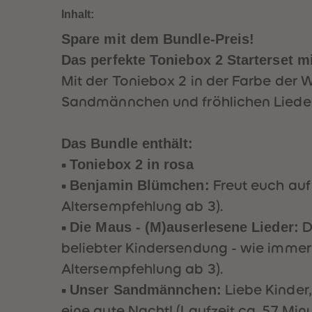
Start
Start
Start
Start
Start
Inhalt:
erset
erset
erset
erset
erset
:
Spare mit dem Bundle-Preis!
:
:
:
:
Kind
Kind
Kind
Kind
Kind
Das perfekte Toniebox 2 Starterset mi
heits
heits
heits
heits
heits
Mit der Toniebox 2 in der Farbe de
klass
klass
klass
klass
klass
Sandmännchen und fröhlichen Lieder
iker
iker
iker
iker
iker
(Rot;
(Mee
(Blau
(Gra
(Ros
inkl.
resgr
; inkl.
u;
a;
Das Bundle enthält:
Benj
ün;
Benj
inkl.
inkl.
Toniebox 2 in rosa
•
amin
inkl.
amin
Benj
Benj
Benjamin Blümchen:
•
Freut euch auf
Blüm
Benj
Blüm
amin
amin
chen
amin
chen
Blüm
Blüm
Altersempfehlung ab 3).
,
Blüm
,
chen
chen
Die Maus - (M)auserlesene Lieder:
•
D
Sand
chen
Sand
,
,
beliebter Kindersendung - wie immer 
män
,
män
Sand
Sand
Altersempfehlung ab 3).
nche
Sand
nche
män
män
n,
Unser Sandmännchen:
män
n,
nche
nche
•
Liebe Kinder,
Mau
nche
Mau
n,
n,
eine gute Nacht! (Laufzeit ca. 57 Min