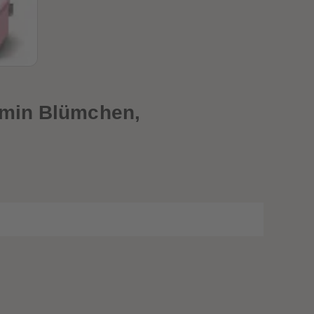
28
28
29
29
30
30
31
31
32
32
33
33
34
34
35
35
jamin Blümchen,
36
36
37
37
38
38
39
39
40
40
41
41
42
42
43
43
44
44
45
45
46
46
47
47
48
48
49
49
50
50