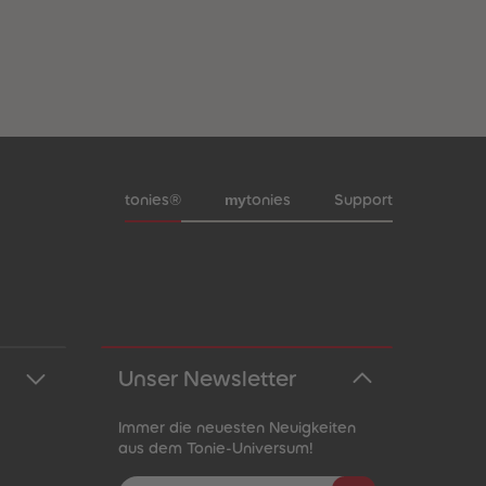
Meta-Navigation Footer
my
tonies®
tonies
Support
Unser Newsletter
Immer die neuesten Neuigkeiten
aus dem Tonie-Universum!