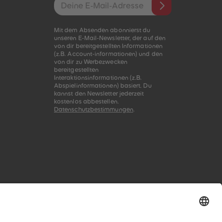
E-Mail-Addresse
Mit dem Absenden abonnierst du
unseren E-Mail-Newsletter, der auf den
von dir bereitgestellten Informationen
(z.B. Account-informationen) und den
von dir zu Werbezwecken
bereitgestellten
Interaktionsinformationen (z.B.
Abspielinformationen) basiert. Du
kannst den Newsletter jederzeit
kostenlos abbestellen.
Datenschutzbestimmungen
.