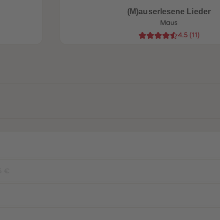
(M)auserlesene Lieder
Maus
4.5
(
11
)
5 €