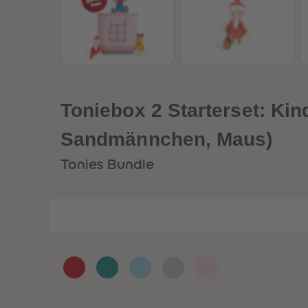
Toniebox 2 Starterset: Kin
Sandmännchen, Maus)
Tonies Bundle
Toni
Toni
Toni
Toni
Toni
ebox
ebox
ebox
ebox
ebox
2
2
2
2
2