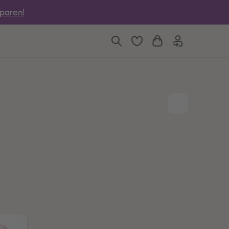
6
6
sparen!
7
7
8
8
9
9
10
10
11
11
12
12
13
13
14
14
15
15
16
16
17
17
18
18
19
19
20
20
21
21
22
22
23
23
24
24
25
25
26
26
27
27