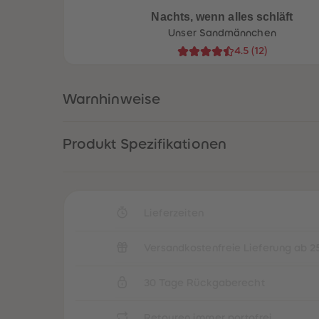
Nachts, wenn alles schläft
Unser Sandmännchen
4.5
(
12
)
Warnhinweise
Produkt Spezifikationen
Lieferzeiten
een
Neuheiten
Versandkostenfreie Lieferung ab 2
30 Tage Rückgaberecht
Retouren immer portofrei