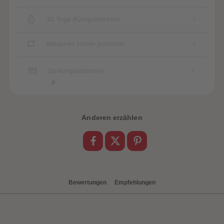
30 Tage Rückgaberecht
Retouren immer portofrei
Zahlungsoptionen
Anderen erzählen
heiten
Bewertungen
Empfehlungen