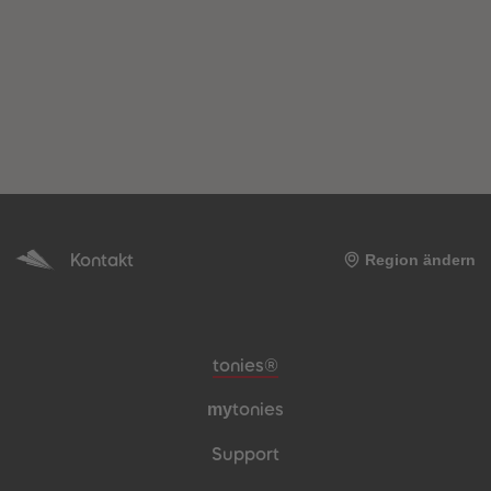
Kontakt
Region ändern
Meta-Navigation Footer
tonies®
my
tonies
Support