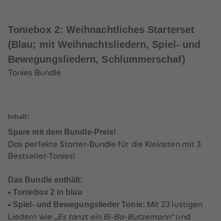
32
32
33
33
34
34
35
35
Toniebox 2: Weihnachtliches Starterset
36
36
37
37
(Blau; mit Weihnachtsliedern, Spiel- und
38
38
Bewegungsliedern, Schlummerschaf)
39
39
40
40
Tonies Bundle
41
41
42
42
43
43
44
44
45
45
46
46
Inhalt:
47
47
48
48
Spare mit dem Bundle-Preis!
49
49
Das perfekte Starter-Bundle für die Kleinsten mit 3
50
50
51
51
Bestseller-Tonies!
52
52
53
53
54
54
Das Bundle enthält:
55
55
•
Toniebox 2 in blau
56
56
57
57
•
Spiel- und Bewegungslieder Tonie:
Mit 23 lustigen
58
58
59
59
Liedern wie
„Es tanzt ein Bi-Ba-Butzemann“
und