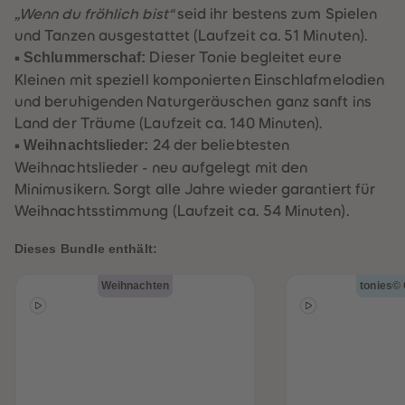
60
60
„Wenn du fröhlich bist“
seid ihr bestens zum Spielen
61
61
62
62
und Tanzen ausgestattet (Laufzeit ca. 51 Minuten).
63
63
•
Schlummerschaf:
Dieser Tonie begleitet eure
64
64
65
65
Kleinen mit speziell komponierten Einschlafmelodien
66
66
und beruhigenden Naturgeräuschen ganz sanft ins
67
67
68
68
Land der Träume (Laufzeit ca. 140 Minuten).
69
69
•
Weihnachtslieder:
24 der beliebtesten
70
70
71
71
Weihnachtslieder - neu aufgelegt mit den
72
72
Minimusikern. Sorgt alle Jahre wieder garantiert für
73
73
74
74
Weihnachtsstimmung (Laufzeit ca. 54 Minuten).
75
75
76
76
Dieses Bundle enthält:
77
77
78
78
79
79
Weihnachten
tonies© 
80
80
81
81
82
82
83
83
84
84
85
85
86
86
87
87