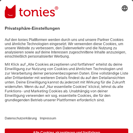
Mit dem Absenden abonnierst du unseren E-Mail-Newsletter, der
auf den von dir bereitgestellten Informationen (z.B. Account-
informationen) und den von dir zu Werbezwecken bereitgestellten
Interaktionsinformationen (z.B. Abspielinformationen) basiert. Du
kannst den Newsletter jederzeit kostenlos abbestellen.
Datenschutzbestimmungen
.
Bezahlmethoden:
Links zu sozialen Netzwerken
© 2026 tonies GmbH
Die Nutzung der Inhalte für Text- und Data-Mining von (generativen) KI
Systemen ist in dem in Ziffer 14.4 der Nutzungsbedingungen genannten
Zusammenhang ausdrücklich vorbehalten und daher verboten.