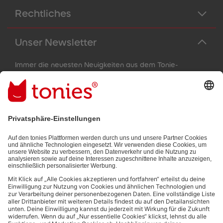
Rechtliches
Unser Newsletter
Immer die neuesten Neuigkeiten aus dem Tonie-
Universum!
E-Mail-Addresse
Mit dem Absenden abonnierst du unseren E-Mail-Newsletter, der
auf den von dir bereitgestellten Informationen (z.B. Account-
informationen) und den von dir zu Werbezwecken bereitgestellten
Interaktionsinformationen (z.B. Abspielinformationen) basiert. Du
kannst den Newsletter jederzeit kostenlos abbestellen.
Datenschutzbestimmungen
.
Bezahlmethoden: