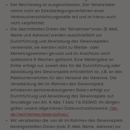
88
88
Der Rechtsweg ist ausgeschlossen. Der Veranstalter
89
89
90
90
nimmt nicht an Streitbeilegungsverfahren einer
91
91
Verbraucherschlichtungsstelle teil und ist hierzu auch
92
92
nicht verpflichtet.
93
93
Die übermittelten Daten der Teilnehmer*innen (E-Mail,
94
94
95
95
Name und Adresse) werden ausschließlich zur
96
96
Durchführung und Abwicklung des Gewinnspieles
97
97
verwendet, sie werden nicht zu Werbe- oder
98
98
99
99
Marketingzwecken genutzt und im Anschluss nach
99+
99+
spätestens 6 Wochen gelöscht. Eine Weitergabe an
Dritte erfolgt nur, soweit dies für die Durchführung oder
Abwicklung des Gewinnspiels erforderlich ist, z.B. an das
Paketunternehmen für den Versand der Gewinne. Die
Verarbeitung der im Rahmen des Gewinnspiels
erhobenen personenbezogenen Daten erfolgt zur
Durchführung und Abwicklung des Gewinnspiels auf
Grundlage von Art. 6 Abs. 1 Satz 1 b DSGVO. Im übrigen
gelten unsere allgemeinen Datenschutzhinweise:
/de-
de/rechtliches/datenschutz/
Wir verarbeiten die von dir im Rahmen des Gewinnspiels
bereitgestellten Daten (insb. E-Mail, Name, Adresse) zur