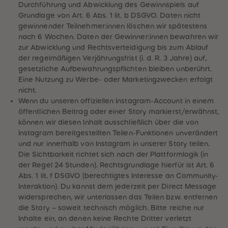
Durchführung und Abwicklung des Gewinnspiels auf
Grundlage von Art. 6 Abs. 1 lit. b DSGVO. Daten nicht
gewinnender Teilnehmer:innen löschen wir spätestens
nach 6 Wochen. Daten der Gewinner:innen bewahren wir
zur Abwicklung und Rechtsverteidigung bis zum Ablauf
der regelmäßigen Verjährungsfrist (i. d. R. 3 Jahre) auf,
gesetzliche Aufbewahrungspflichten bleiben unberührt.
Eine Nutzung zu Werbe- oder Marketingzwecken erfolgt
nicht.
Wenn du unseren offiziellen Instagram-Account in einem
öffentlichen Beitrag oder einer Story markierst/erwähnst,
können wir diesen Inhalt ausschließlich über die von
Instagram bereitgestellten Teilen-Funktionen unverändert
und nur innerhalb von Instagram in unserer Story teilen.
Die Sichtbarkeit richtet sich nach der Plattformlogik (in
der Regel 24 Stunden). Rechtsgrundlage hierfür ist Art. 6
Abs. 1 lit. f DSGVO (berechtigtes Interesse an Community-
Interaktion). Du kannst dem jederzeit per Direct Message
widersprechen, wir unterlassen das Teilen bzw. entfernen
die Story – soweit technisch möglich. Bitte reiche nur
Inhalte ein, an denen keine Rechte Dritter verletzt