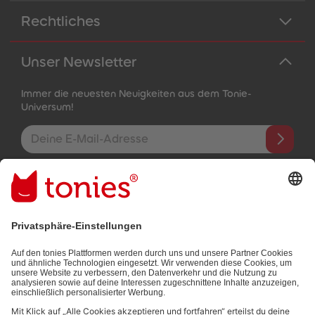
Rechtliches
Unser Newsletter
Immer die neuesten Neuigkeiten aus dem Tonie-
Universum!
E-Mail-Addresse
Mit dem Absenden abonnierst du unseren E-Mail-Newsletter, der
auf den von dir bereitgestellten Informationen (z.B. Account-
informationen) und den von dir zu Werbezwecken bereitgestellten
Interaktionsinformationen (z.B. Abspielinformationen) basiert. Du
kannst den Newsletter jederzeit kostenlos abbestellen.
Datenschutzbestimmungen
.
Bezahlmethoden: