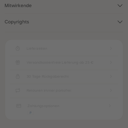
88
88
Mitwirkende
89
89
90
90
91
91
92
92
Copyrights
93
93
94
94
95
95
96
96
97
97
98
98
Lieferzeiten
99
99
99+
99+
Versandkostenfreie Lieferung ab 25 €
30 Tage Rückgaberecht
Retouren immer portofrei
Zahlungsoptionen