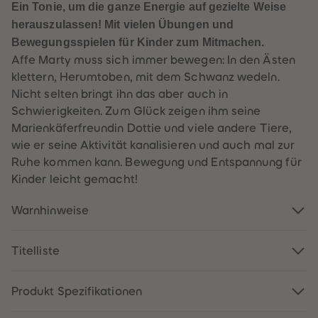
60
60
Ein Tonie, um die ganze Energie auf gezielte Weise
61
61
herauszulassen! Mit vielen Übungen und
62
62
63
63
Bewegungsspielen für Kinder zum Mitmachen.
64
64
Affe Marty muss sich immer bewegen: In den Ästen
65
65
66
66
klettern, Herumtoben, mit dem Schwanz wedeln.
67
67
Nicht selten bringt ihn das aber auch in
68
68
69
69
Schwierigkeiten. Zum Glück zeigen ihm seine
70
70
Marienkäferfreundin Dottie und viele andere Tiere,
71
71
72
72
wie er seine Aktivität kanalisieren und auch mal zur
73
73
Ruhe kommen kann. Bewegung und Entspannung für
74
74
75
75
Kinder leicht gemacht!
76
76
77
77
78
78
Warnhinweise
79
79
80
80
81
81
Titelliste
82
82
83
83
84
84
85
85
Produkt Spezifikationen
86
86
87
87