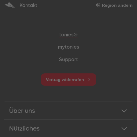
Kontakt
Region ändern
Meta-Navigation Footer
tonies®
my
tonies
Support
Vertrag widerrufen
Über uns
Nützliches