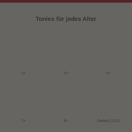
Tonies für jedes Alter
1+
3+
5+
7+
9+
Games (3-12)