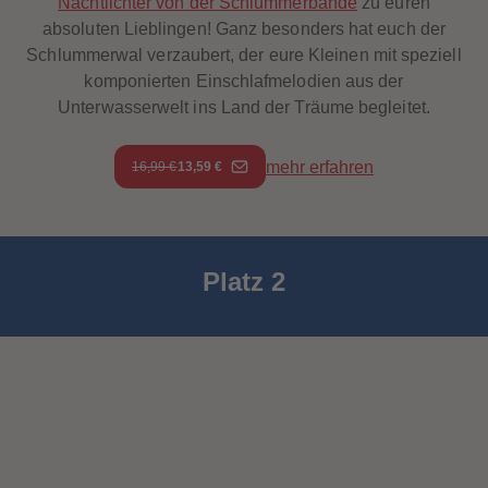
Nachtlichter von der Schlummerbande
zu euren
88
88
89
89
absoluten Lieblingen! Ganz besonders hat euch der
90
90
Schlummerwal verzaubert, der eure Kleinen mit speziell
91
91
92
92
komponierten Einschlafmelodien aus der
93
93
Unterwasserwelt ins Land der Träume begleitet.
94
94
95
95
96
96
97
97
mehr erfahren
16,99 €
13,59 €
98
98
99
99
99+
99+
Platz 2