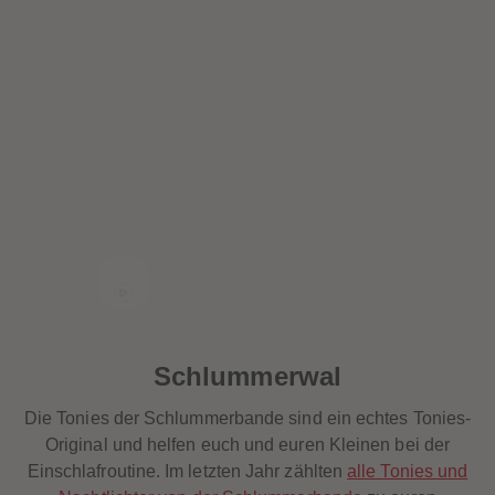
60
60
61
61
62
62
63
63
64
64
65
65
66
66
67
67
68
68
69
69
70
70
71
71
72
72
73
73
74
74
75
75
76
76
77
77
78
78
79
79
80
80
Schlummerwal
81
81
82
82
83
83
Die Tonies der Schlummerbande sind ein echtes Tonies-
84
84
Original und helfen euch und euren Kleinen bei der
85
85
86
86
Einschlafroutine. Im letzten Jahr zählten
alle Tonies und
87
87