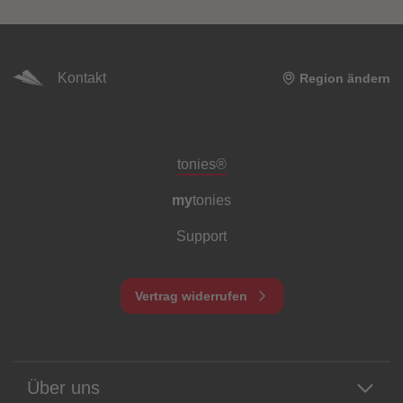
Kontakt
Region ändern
Meta-Navigation Footer
tonies®
my
tonies
Support
Vertrag widerrufen
Über uns