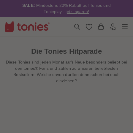
4
4
SALE:
Mindestens 20% Rabatt auf Tonies und
5
5
6
6
Tonieplay -
jetzt sparen!
7
7
8
8
9
9
10
10
11
11
12
12
13
13
14
14
Die Tonies Hitparade
15
15
16
16
Diese Tonies sind jeden Monat aufs Neue besonders beliebt bei
17
17
18
18
den tonies
® Fans und zählen zu unseren beliebtesten
19
19
Bestsellern
! Welche davon durften denn schon bei euch
20
20
einziehen?
21
21
22
22
23
23
24
24
25
25
26
26
27
27
28
28
29
29
30
30
31
31