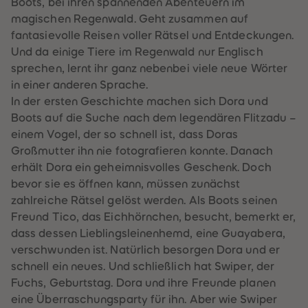
Boots, bei ihren spannenden Abenteuern im
60
60
61
61
magischen Regenwald. Geht zusammen auf
62
62
fantasievolle Reisen voller Rätsel und Entdeckungen.
63
63
64
64
Und da einige Tiere im Regenwald nur Englisch
65
65
sprechen, lernt ihr ganz nebenbei viele neue Wörter
66
66
67
67
in einer anderen Sprache.
68
68
In der ersten Geschichte machen sich Dora und
69
69
70
70
Boots auf die Suche nach dem legendären Flitzadu –
71
71
einem Vogel, der so schnell ist, dass Doras
72
72
73
73
Großmutter ihn nie fotografieren konnte. Danach
74
74
erhält Dora ein geheimnisvolles Geschenk. Doch
75
75
76
76
bevor sie es öffnen kann, müssen zunächst
77
77
zahlreiche Rätsel gelöst werden. Als Boots seinen
78
78
79
79
Freund Tico, das Eichhörnchen, besucht, bemerkt er,
80
80
dass dessen Lieblingsleinenhemd, eine Guayabera,
81
81
82
82
verschwunden ist. Natürlich besorgen Dora und er
83
83
schnell ein neues. Und schließlich hat Swiper, der
84
84
85
85
Fuchs, Geburtstag. Dora und ihre Freunde planen
86
86
eine Überraschungsparty für ihn. Aber wie Swiper
87
87