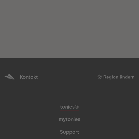
Kontakt
Region ändern
Meta-Navigation Footer
tonies®
my
tonies
Support