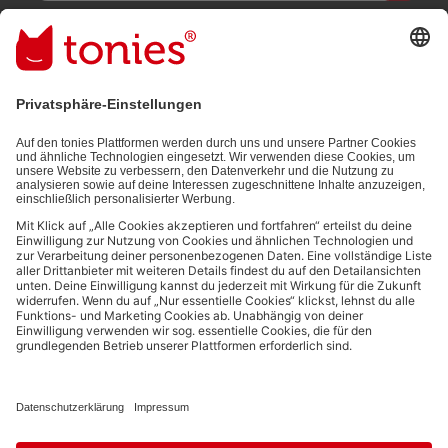
Mit dem Absenden abonnierst du unseren E-Mail-Newsletter, der
auf den von dir bereitgestellten Informationen (z.B. Account-
informationen) und den von dir zu Werbezwecken bereitgestellten
Interaktionsinformationen (z.B. Abspielinformationen) basiert. Du
kannst den Newsletter jederzeit kostenlos abbestellen.
Datenschutzbestimmungen
.
Bezahlmethoden:
Links zu sozialen Netzwerken
© 2026 tonies GmbH
Die Nutzung der Inhalte für Text- und Data-Mining von (generativen) KI
Systemen ist in dem in Ziffer 14.4 der Nutzungsbedingungen genannten