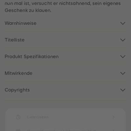
88
88
nun mal ist, versucht er nichtsahnend, sein eigenes
89
89
Geschenk zu klauen.
90
90
91
91
92
92
Warnhinweise
93
93
94
94
95
95
96
96
Titelliste
97
97
98
98
99
99
Produkt Spezifikationen
99+
99+
Mitwirkende
Copyrights
Lieferzeiten