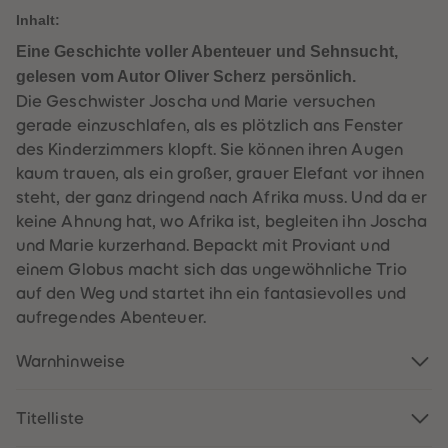
60
60
Inhalt:
61
61
62
62
Eine Geschichte voller Abenteuer und Sehnsucht,
63
63
64
64
gelesen vom Autor Oliver Scherz persönlich.
65
65
Die Geschwister Joscha und Marie versuchen
66
66
67
67
gerade einzuschlafen, als es plötzlich ans Fenster
68
68
des Kinderzimmers klopft. Sie können ihren Augen
69
69
70
70
kaum trauen, als ein großer, grauer Elefant vor ihnen
71
71
steht, der ganz dringend nach Afrika muss. Und da er
72
72
73
73
keine Ahnung hat, wo Afrika ist, begleiten ihn Joscha
74
74
und Marie kurzerhand. Bepackt mit Proviant und
75
75
76
76
einem Globus macht sich das ungewöhnliche Trio
77
77
auf den Weg und startet ihn ein fantasievolles und
78
78
79
79
aufregendes Abenteuer.
80
80
81
81
82
82
Warnhinweise
83
83
84
84
85
85
Titelliste
86
86
87
87