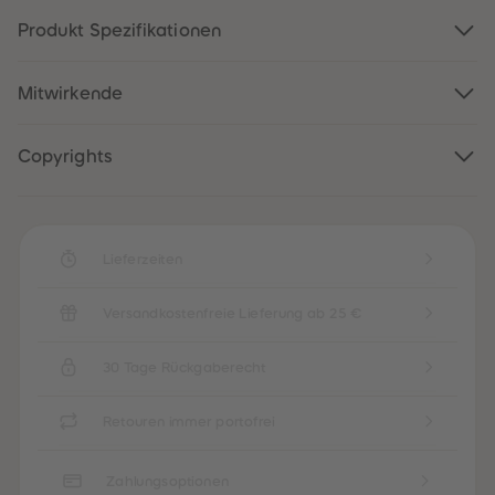
88
88
89
89
Produkt Spezifikationen
90
90
91
91
92
92
Mitwirkende
93
93
94
94
95
95
96
96
Copyrights
97
97
98
98
99
99
99+
99+
Lieferzeiten
Versandkostenfreie Lieferung ab 25 €
30 Tage Rückgaberecht
Retouren immer portofrei
Zahlungsoptionen