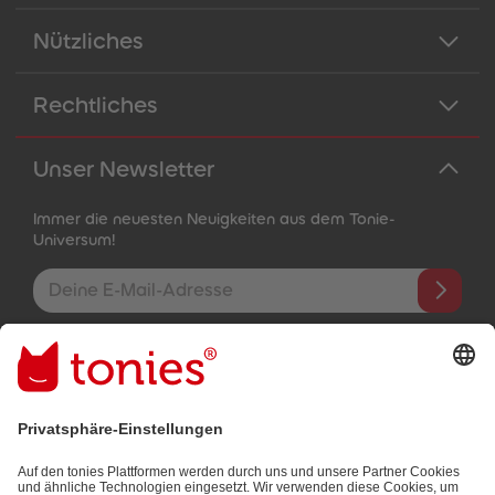
Nützliches
Rechtliches
Unser Newsletter
Immer die neuesten Neuigkeiten aus dem Tonie-
Universum!
E-Mail-Addresse
Mit dem Absenden abonnierst du unseren E-Mail-Newsletter, der
auf den von dir bereitgestellten Informationen (z.B. Account-
informationen) und den von dir zu Werbezwecken bereitgestellten
Interaktionsinformationen (z.B. Abspielinformationen) basiert. Du
kannst den Newsletter jederzeit kostenlos abbestellen.
Datenschutzbestimmungen
.