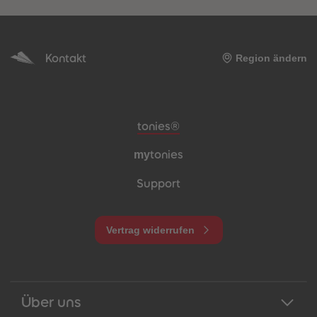
Kontakt
Region ändern
Meta-Navigation Footer
tonies®
my
tonies
Support
Vertrag widerrufen
Über uns