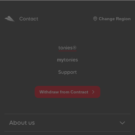
Contact
Change Region
Meta navigation footer
tonies®
my
tonies
Support
Withdraw from Contract
About us