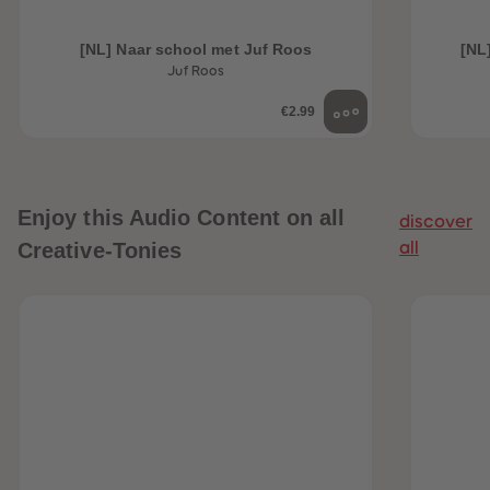
[NL] Naar school met Juf Roos
[NL
Juf Roos
€2.99
Enjoy this Audio Content on all
discover
Creative-Tonies
all