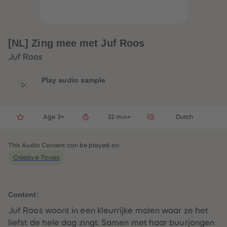
33
33
34
34
35
35
36
36
37
37
[NL] Zing mee met Juf Roos
38
38
39
39
Juf Roos
40
40
41
41
42
42
Play audio sample
43
43
44
44
45
45
46
46
Age 3+
32 min+
Dutch
47
47
48
48
49
49
50
50
This Audio Content can be played on
51
51
Creative-Tonies
52
52
53
53
54
54
55
55
56
56
Content:
57
57
58
58
Juf Roos woont in een kleurrijke molen waar ze het
59
59
liefst de hele dag zingt. Samen met haar buurjongen
60
60