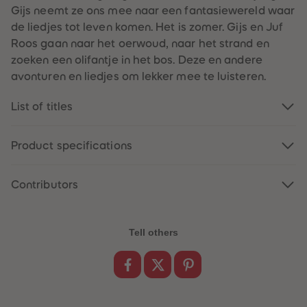
61
61
Gijs neemt ze ons mee naar een fantasiewereld waar
62
62
de liedjes tot leven komen. Het is zomer. Gijs en Juf
63
63
64
64
Roos gaan naar het oerwoud, naar het strand en
65
65
zoeken een olifantje in het bos. Deze en andere
66
66
67
67
avonturen en liedjes om lekker mee te luisteren.
68
68
69
69
70
70
List of titles
71
71
72
72
73
73
Product specifications
74
74
75
75
76
76
77
77
Contributors
78
78
79
79
80
80
81
81
Tell others
82
82
83
83
84
84
85
85
86
86
87
87
88
88