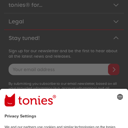
tonies® for...
Legal
Stay tuned!
Sign up for our newsletter and be the first to hear about
all the latest news and releases.
Email address
By submitting you subscribe to our email newsletter, based on all
your provided information (e.g. account information) and all
interaction information provided by you for advertising purposes
(e.g. playtime information). You can unsubscribe at any time free
of charge.
Privacy policy
.
Payment methods: