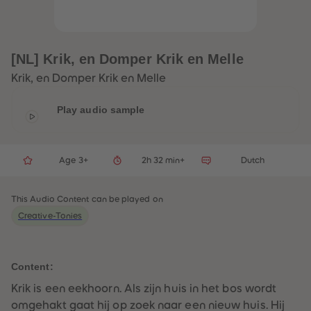
33
33
34
34
35
35
36
36
37
37
[NL] Krik, en Domper Krik en Melle
38
38
39
39
Krik, en Domper Krik en Melle
40
40
41
41
42
42
Play audio sample
43
43
44
44
45
45
46
46
Age 3+
2h 32 min+
Dutch
47
47
48
48
49
49
50
50
This Audio Content can be played on
51
51
Creative-Tonies
52
52
53
53
54
54
55
55
56
56
Content:
57
57
58
58
Krik is een eekhoorn. Als zijn huis in het bos wordt
59
59
omgehakt gaat hij op zoek naar een nieuw huis. Hij
60
60