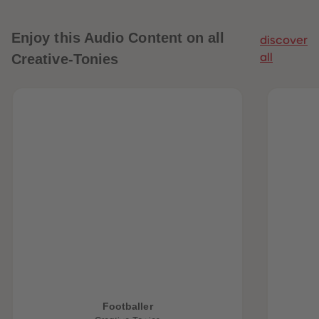
89
89
90
90
91
91
Enjoy this Audio Content on all
discover
92
92
93
93
Creative-Tonies
all
94
94
95
95
96
96
97
97
98
98
99
99
99+
99+
Footballer