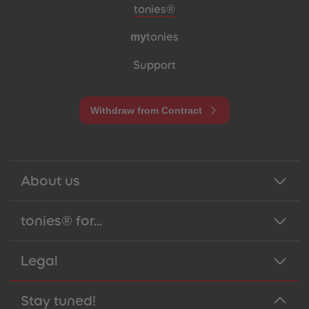
Meta navigation footer
tonies®
my
tonies
Support
Withdraw from Contract
About us
tonies® for...
Legal
Stay tuned!