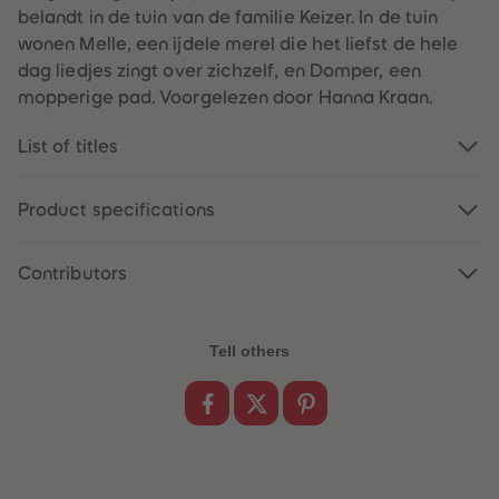
61
61
belandt in de tuin van de familie Keizer. In de tuin
62
62
wonen Melle, een ijdele merel die het liefst de hele
63
63
64
64
dag liedjes zingt over zichzelf, en Domper, een
65
65
mopperige pad. Voorgelezen door Hanna Kraan.
66
66
67
67
68
68
List of titles
69
69
70
70
71
71
72
72
Product specifications
73
73
74
74
75
75
Contributors
76
76
77
77
78
78
79
79
80
80
Tell others
81
81
82
82
83
83
84
84
85
85
86
86
87
87
88
88