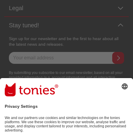
Legal
Stay tuned!
Sign up for our newsletter and be the first to hear about all
the latest news and releases.
Email address
By submitting you subscribe to our email newsletter, based on all your
provided information (e.g. account information) and all interaction
information provided by you for advertising purposes (e.g. playtime
information). You can unsubscribe at any time free of charge.
Privacy
policy
.
Payment methods: