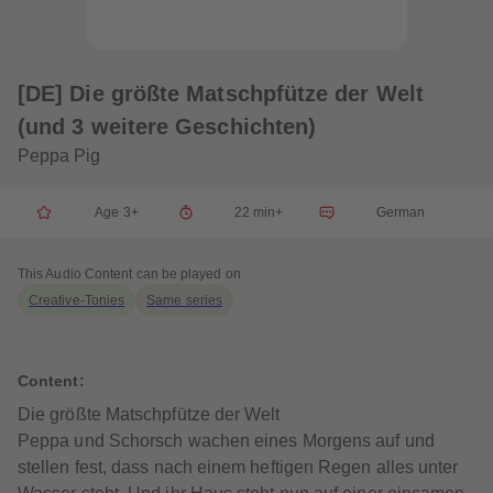
33
33
34
34
35
35
36
36
37
37
[DE] Die größte Matschpfütze der Welt
38
38
39
39
(und 3 weitere Geschichten)
40
40
41
41
Peppa Pig
42
42
43
43
44
44
Age 3+
22 min+
German
45
45
46
46
47
47
This Audio Content can be played on
48
48
49
49
Creative-Tonies
Same series
50
50
51
51
52
52
53
53
Content:
54
54
55
55
Die größte Matschpfütze der Welt
56
56
57
57
Peppa und Schorsch wachen eines Morgens auf und
58
58
stellen fest, dass nach einem heftigen Regen alles unter
59
59
60
60