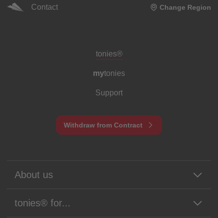
Contact
Change Region
Meta navigation footer
tonies®
my
tonies
Support
Withdraw from Contract
About us
tonies® for...