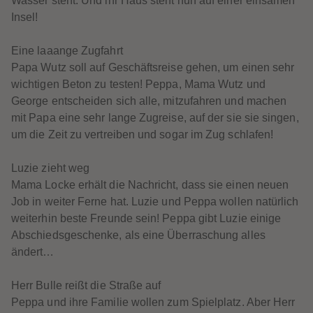
Wasser steht. Und ihr Haus steht nun auf einer einsamen
61
61
Insel!
62
62
63
63
64
64
Eine laaange Zugfahrt
65
65
66
66
Papa Wutz soll auf Geschäftsreise gehen, um einen sehr
67
67
wichtigen Beton zu testen! Peppa, Mama Wutz und
68
68
69
69
George entscheiden sich alle, mitzufahren und machen
70
70
mit Papa eine sehr lange Zugreise, auf der sie sie singen,
71
71
72
72
um die Zeit zu vertreiben und sogar im Zug schlafen!
73
73
74
74
75
75
Luzie zieht weg
76
76
Mama Locke erhält die Nachricht, dass sie einen neuen
77
77
78
78
Job in weiter Ferne hat. Luzie und Peppa wollen natürlich
79
79
weiterhin beste Freunde sein! Peppa gibt Luzie einige
80
80
81
81
Abschiedsgeschenke, als eine Überraschung alles
82
82
ändert…
83
83
84
84
85
85
Herr Bulle reißt die Straße auf
86
86
87
87
Peppa und ihre Familie wollen zum Spielplatz. Aber Herr
88
88