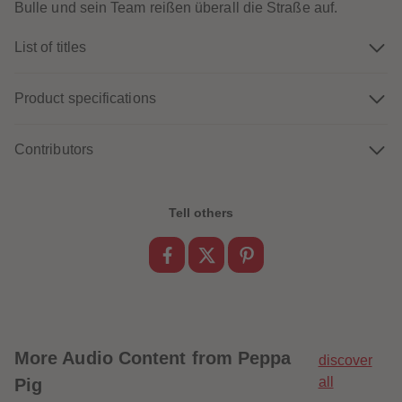
Bulle und sein Team reißen überall die Straße auf.
89
89
90
90
91
91
List of titles
92
92
93
93
94
94
95
95
Product specifications
96
96
97
97
98
98
Contributors
99
99
99+
99+
Tell others
More
Audio Content from Peppa
discover
all
Pig