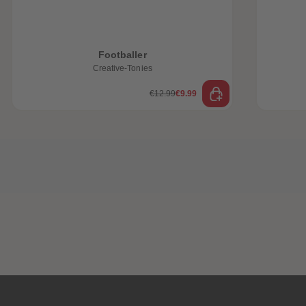
Footballer
Creative-Tonies
€12.99
€9.99