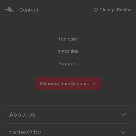
Contact
Change Region
Meta navigation footer
tonies®
my
tonies
Support
Withdraw from Contract
About us
tonies® for...