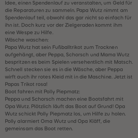
Idee, einen Spendenlauf zu veranstalten, um Geld für
89
89
90
90
die Reparaturen zu sammeln. Papa Wutz nimmt am
91
91
Spendenlauf teil, obwohl das gar nicht so einfach für
92
92
93
93
ihn ist. Doch kurz vor der Zielgeraden kommt ihm
94
94
eine Wespe zu Hilfe.
95
95
96
96
Wäsche waschen:
97
97
Papa Wutz hat sein Fußballtrikot zum Trocknen
98
98
99
99
aufgehängt, aber Peppa, Schorsch und Mama Wutz
99+
99+
bespritzen es beim Spielen versehentlich mit Matsch.
Schnell stecken sie es in die Wäsche, aber Peppa
wirft auch ihr rotes Kleid mit in die Maschine. Jetzt ist
Papas Trikot rosa!
Boot fahren mit Polly Piepmatz:
Peppa und Schorsch machen eine Bootsfahrt mit
Opa Wutz. Plötzlich läuft das Boot auf Grund! Opa
Wutz schickt Polly Piepmatz los, um Hilfe zu holen.
Polly alarmiert Oma Wutz und Opa Kläff, die
gemeinsam das Boot retten.