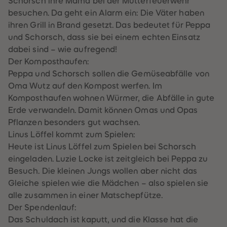
Schorsch ihre Mama bei der Mütterfeuerwehr
61
61
besuchen. Da geht ein Alarm ein: Die Väter haben
62
62
63
63
ihren Grill in Brand gesetzt. Das bedeutet für Peppa
64
64
und Schorsch, dass sie bei einem echten Einsatz
65
65
66
66
dabei sind – wie aufregend!
67
67
Der Komposthaufen:
68
68
69
69
Peppa und Schorsch sollen die Gemüseabfälle von
70
70
Oma Wutz auf den Kompost werfen. Im
71
71
72
72
Komposthaufen wohnen Würmer, die Abfälle in gute
73
73
Erde verwandeln. Damit können Omas und Opas
74
74
75
75
Pflanzen besonders gut wachsen.
76
76
Linus Löffel kommt zum Spielen:
77
77
78
78
Heute ist Linus Löffel zum Spielen bei Schorsch
79
79
eingeladen. Luzie Locke ist zeitgleich bei Peppa zu
80
80
81
81
Besuch. Die kleinen Jungs wollen aber nicht das
82
82
Gleiche spielen wie die Mädchen – also spielen sie
83
83
84
84
alle zusammen in einer Matschepfütze.
85
85
Der Spendenlauf:
86
86
87
87
Das Schuldach ist kaputt, und die Klasse hat die
88
88