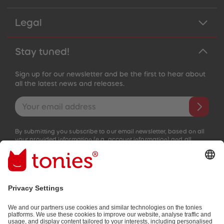
Legal
Stay tuned!
Sign up for our newsletter and be the first to hear about
all the latest news and releases.
Email address
By submitting you subscribe to our email newsletter, based on all
your provided information (e.g. account information) and all
interaction information provided by you for advertising purposes
(e.g. playtime information). You can unsubscribe at any time free
of charge.
Privacy policy
.
Payment methods: