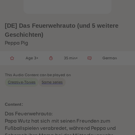
33
33
34
34
35
35
36
36
37
37
[DE] Das Feuerwehrauto (und 5 weitere
38
38
39
39
Geschichten)
40
40
41
41
Peppa Pig
42
42
43
43
44
44
Age 3+
35 min+
German
45
45
46
46
47
47
48
48
This Audio Content can be played on
49
49
Creative-Tonies
Same series
50
50
51
51
52
52
53
53
Content:
54
54
55
55
Das Feuerwehrauto:
56
56
57
57
Papa Wutz hat sich mit seinen Freunden zum
58
58
Fußballspielen verabredet, während Peppa und
59
59
60
60