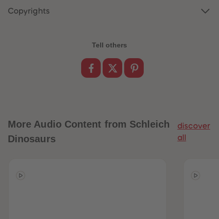
89
89
Copyrights
90
90
91
91
92
92
93
93
94
94
Tell others
95
95
96
96
97
97
98
98
99
99
99+
99+
More
Audio Content from Schleich
discover
Dinosaurs
all