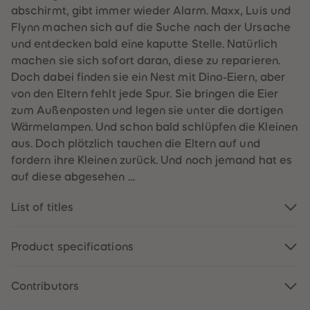
61
61
abschirmt, gibt immer wieder Alarm. Maxx, Luis und
62
62
Flynn machen sich auf die Suche nach der Ursache
63
63
64
64
und entdecken bald eine kaputte Stelle. Natürlich
65
65
machen sie sich sofort daran, diese zu reparieren.
66
66
67
67
Doch dabei finden sie ein Nest mit Dino-Eiern, aber
68
68
von den Eltern fehlt jede Spur. Sie bringen die Eier
69
69
70
70
zum Außenposten und legen sie unter die dortigen
71
71
Wärmelampen. Und schon bald schlüpfen die Kleinen
72
72
73
73
aus. Doch plötzlich tauchen die Eltern auf und
74
74
fordern ihre Kleinen zurück. Und noch jemand hat es
75
75
76
76
auf diese abgesehen …
77
77
78
78
79
79
List of titles
80
80
81
81
82
82
Product specifications
83
83
84
84
85
85
86
86
Contributors
87
87
88
88