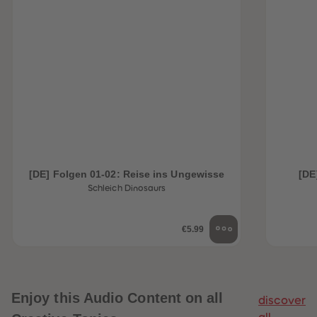
[DE] Folgen 01-02: Reise ins Ungewisse
[DE
Schleich Dinosaurs
€5.99
Enjoy this Audio Content on all
discover
all