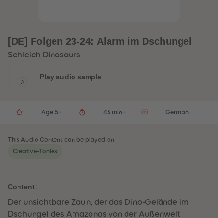
33
33
34
34
35
35
36
36
37
37
[DE] Folgen 23-24: Alarm im Dschungel
38
38
39
39
Schleich Dinosaurs
40
40
41
41
42
42
Play audio sample
43
43
44
44
45
45
46
46
Age 5+
45 min+
German
47
47
48
48
49
49
50
50
This Audio Content can be played on
51
51
Creative-Tonies
52
52
53
53
54
54
55
55
56
56
Content:
57
57
58
58
Der unsichtbare Zaun, der das Dino-Gelände im
59
59
Dschungel des Amazonas von der Außenwelt
60
60