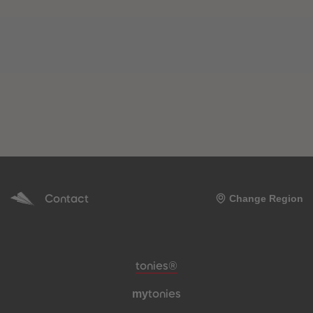
Contact
Change Region
Meta navigation footer
tonies®
my
tonies