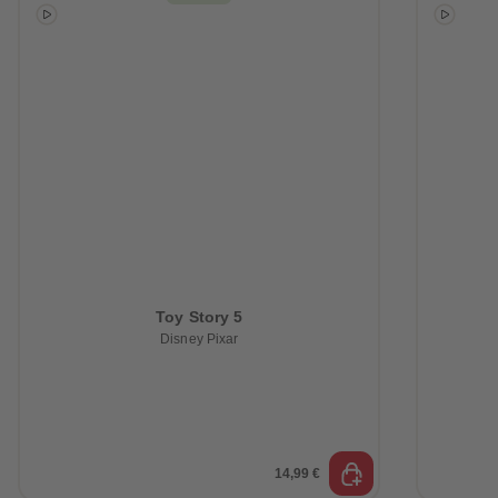
88
88
89
89
90
90
91
91
92
92
93
93
94
94
95
95
96
96
97
97
98
98
99
99
99+
99+
Toy Story 5
Disney Pixar
14,99 €