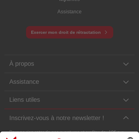
Assistance
Exercer mon droit de rétractation
À propos
Assistance
Liens utiles
Inscrivez-vous à notre newsletter !
Pour ne rien rater de nos aventures et profiter de -10€ sur
votre prochaine commande !