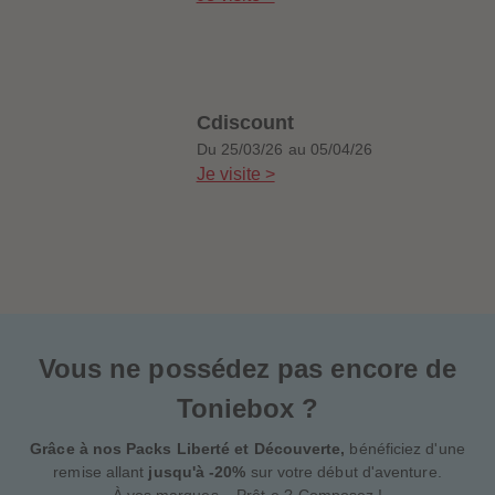
Cdiscount
e-trottez avec nos
Du 25/03/26 au 05/04/26
ssoires !
Je visite >
Vous ne possédez pas encore de
Toniebox ?
Grâce à nos Packs Liberté et Découverte,
bénéficiez d'une
remise allant
jusqu'à -20%
sur votre début d'aventure.
À vos marques... Prêt·e ? Composez !