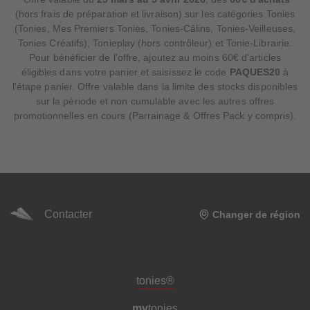
(hors frais de préparation et livraison) sur les catégories Tonies
(Tonies, Mes Premiers Tonies, Tonies-Câlins, Tonies-Veilleuses,
Tonies Créatifs), Tonieplay (hors contrôleur) et Tonie-Librairie.
Pour bénéficier de l'offre, ajoutez au moins 60€ d'articles
éligibles dans votre panier et saisissez le code
PAQUES20
à
l'étape panier. Offre valable dans la limite des stocks disponibles
sur la période et non cumulable avec les autres offres
promotionnelles en cours (Parrainage & Offres Pack y compris).
Contacter
Changer de région
Pied de page de méta-navigation
tonies®
my
tonies