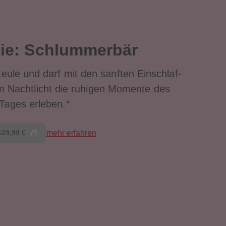
96
96
97
97
98
98
99
99
nie: Schlummerbär
99+
99+
hteule und darf mit den sanften Einschlaf-
m Nachtlicht die ruhigen Momente des
Tages erleben.“
29,99 €
mehr erfahren
€