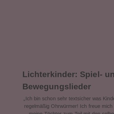
en
Neuheiten
Lichterkinder: Spiel- u
Bewegungslieder
„Ich bin schon sehr textsicher was Kin
regelmäßig Ohrwürmer! Ich freue mich 
meine Töchter zum Teil mit den selben