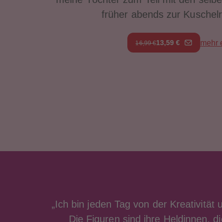
früher abends zur Kuschelr
13,59 €
mehr 
16,99 €
„Ich bin jeden Tag von der Kreativität 
Die Figuren sind ihre Heldinnen, d