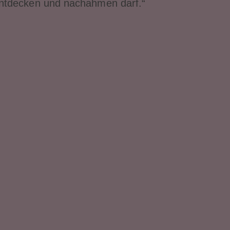
entdecken und nachahmen darf.“
51
51
52
52
53
53
54
54
55
55
56
56
57
57
58
58
59
59
60
60
61
61
62
62
63
63
64
64
65
65
66
66
67
67
68
68
69
69
70
70
71
71
72
72