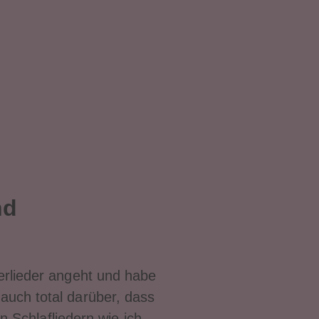
nd
derlieder angeht und habe
auch total darüber, dass
 Schlafliedern wie ich