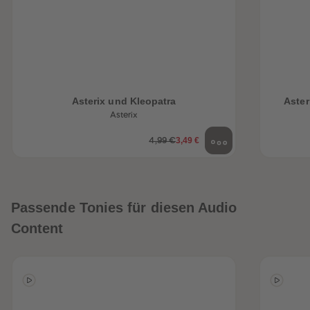
Asterix und Kleopatra
Aster
Asterix
3,49 €
4,99 €
Passende Tonies für diesen Audio
Content