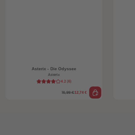
heiten
Asterix - Die Odyssee
Asterix
4.2
(
6
)
12,74 €
16,99 €