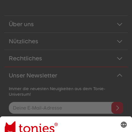
Über uns
Nützliches
Rechtliches
Unser Newsletter
Immer die neuesten Neuigkeiten aus dem Tonie-
Universum!
E-Mail-Addresse
Mit dem Absenden abonnierst du unseren E-Mail-Newsletter, der
auf den von dir bereitgestellten Informationen (z.B. Account-