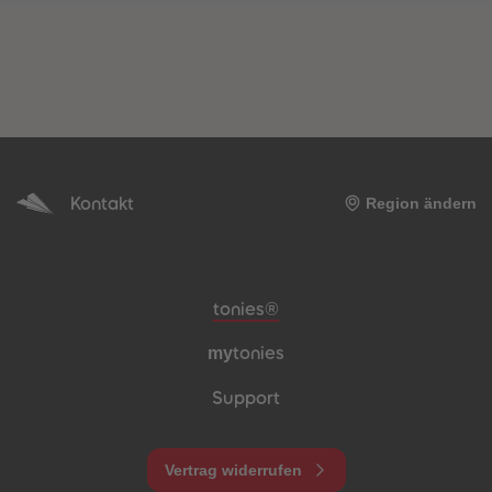
Kontakt
Region ändern
Meta-Navigation Footer
tonies®
my
tonies
Support
Vertrag widerrufen