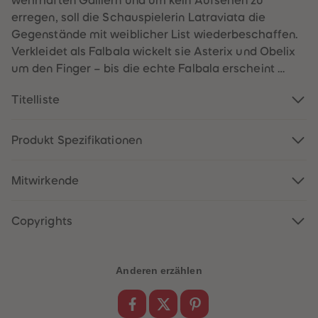
wehrhaften Galliern und um kein Aufsehen zu
60
60
61
61
erregen, soll die Schauspielerin Latraviata die
62
62
Gegenstände mit weiblicher List wiederbeschaffen.
63
63
64
64
Verkleidet als Falbala wickelt sie Asterix und Obelix
65
65
um den Finger – bis die echte Falbala erscheint …
66
66
67
67
68
68
Titelliste
69
69
70
70
71
71
72
72
Produkt Spezifikationen
73
73
74
74
75
75
Mitwirkende
76
76
77
77
78
78
79
79
Copyrights
80
80
81
81
82
82
83
83
Anderen erzählen
84
84
85
85
86
86
87
87