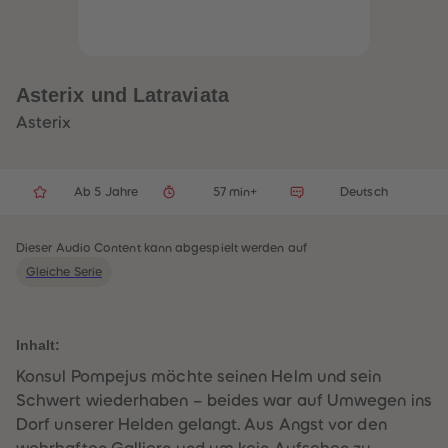
32
32
33
33
34
34
35
35
36
36
37
37
Asterix und Latraviata
38
38
39
39
Asterix
40
40
41
41
42
42
43
43
Ab 5 Jahre
57 min+
Deutsch
44
44
45
45
46
46
47
47
Dieser Audio Content kann abgespielt werden auf
48
48
Gleiche Serie
49
49
50
50
51
51
52
52
53
53
Inhalt:
54
54
55
55
Konsul Pompejus möchte seinen Helm und sein
56
56
Schwert wiederhaben – beides war auf Umwegen ins
57
57
58
58
Dorf unserer Helden gelangt. Aus Angst vor den
59
59