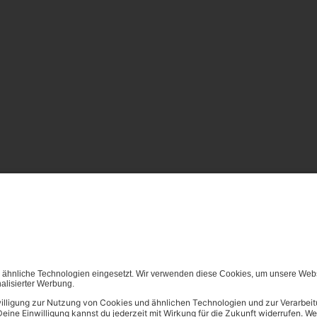
von (generativen) KI Systemen ist in dem in Ziffer 14.4 der Nut