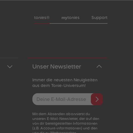
Meta-Navigation Footer
my
tonies®
tonies
Support
Unser Newsletter
Immer die neuesten Neuigkeiten
aus dem Tonie-Universum!
E-Mail-Addresse
Mit dem Absenden abonnierst du
unseren E-Mail-Newsletter, der auf den
von dir bereitgestellten Informationen
(z.B. Account-informationen) und den