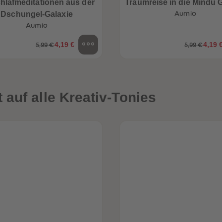
hlafmeditationen aus der
Traumreise in die Mindu 
Dschungel-Galaxie
Aumio
Aumio
4,19 €
4,19 
5,99 €
5,99 €
auf alle Kreativ-Tonies