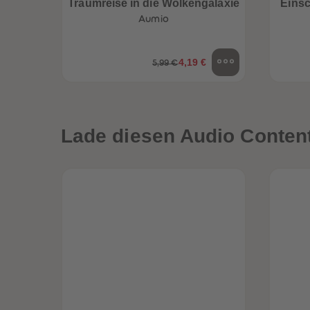
Traumreise in die Wolkengalaxie
Einsc
Aumio
4,19 €
5,99 €
Lade diesen Audio Content 
een
Neuheiten