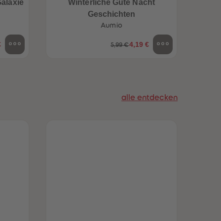
Galaxie
Winterliche Gute Nacht
96
96
Geschichten
97
97
Aumio
98
98
99
99
€
4,19 €
5,99 €
99+
99+
alle entdecken