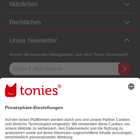
Nützliches
Rechtliches
Unser Newsletter
Immer die neuesten Neuigkeiten aus dem Tonie-Universum!
E-Mail-Addresse
Mit dem Absenden abonnierst du unseren E-Mail-Newsletter, der auf
den von dir bereitgestellten Informationen (z.B. Account-informationen)
und den von dir zu Werbezwecken bereitgestellten
Interaktionsinformationen (z.B. Abspielinformationen) basiert. Du
kannst den Newsletter jederzeit kostenlos abbestellen.
Datenschutzbestimmungen
.
Bezahlmethoden: