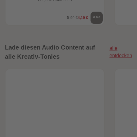
5,99 €
4,19 €
Lade diesen Audio Content auf
alle
entdecken
alle Kreativ-Tonies
heiten