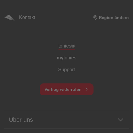
Kontakt
Region ändern
Meta-Navigation Footer
tonies®
my
tonies
Support
Vertrag widerrufen
Über uns