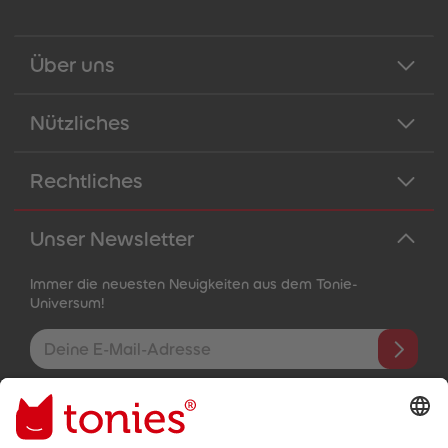
Über uns
Nützliches
Rechtliches
Unser Newsletter
Immer die neuesten Neuigkeiten aus dem Tonie-
Universum!
E-Mail-Addresse
Mit dem Absenden abonnierst du unseren E-Mail-Newsletter, der
auf den von dir bereitgestellten Informationen (z.B. Account-
informationen) und den von dir zu Werbezwecken bereitgestellten
Interaktionsinformationen (z.B. Abspielinformationen) basiert. Du