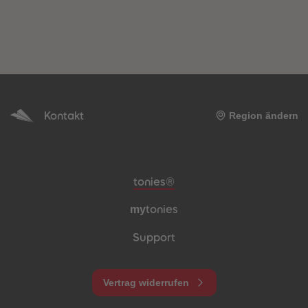
Kontakt
Region ändern
Meta-Navigation Footer
tonies®
my
tonies
Support
Vertrag widerrufen