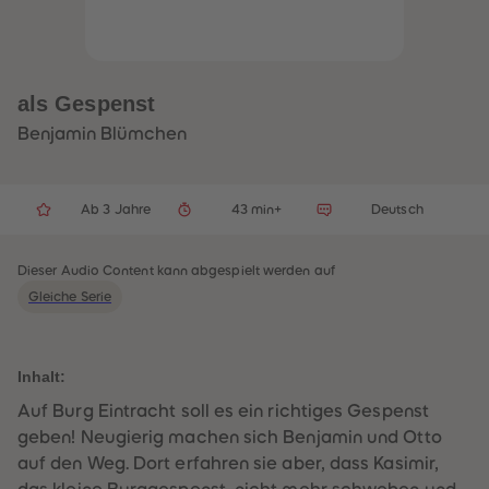
32
32
33
33
34
34
35
35
36
36
37
37
als Gespenst
38
38
39
39
Benjamin Blümchen
40
40
41
41
42
42
43
43
Ab 3 Jahre
43 min+
Deutsch
44
44
45
45
46
46
47
47
Dieser Audio Content kann abgespielt werden auf
48
48
Gleiche Serie
49
49
50
50
51
51
52
52
53
53
Inhalt:
54
54
55
55
Auf Burg Eintracht soll es ein richtiges Gespenst
56
56
geben! Neugierig machen sich Benjamin und Otto
57
57
58
58
auf den Weg. Dort erfahren sie aber, dass Kasimir,
59
59