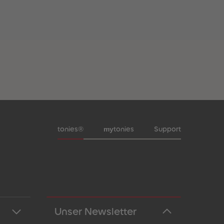
Meta-Navigation Footer
my
tonies®
tonies
Support
Unser Newsletter