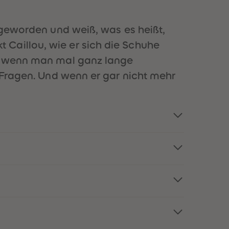
51
51
52
52
53
53
t geworden und weiß, was es heißt,
54
54
Caillou, wie er sich die Schuhe
55
55
56
56
t, wenn man mal ganz lange
57
57
e Fragen. Und wenn er gar nicht mehr
58
58
59
59
60
60
61
61
62
62
63
63
64
64
65
65
66
66
67
67
68
68
69
69
70
70
71
71
72
72