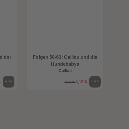
96
96
97
97
98
98
99
99
99+
99+
d der
Folgen 50-63: Caillou und die
Fol
Hundebabys
Caillou
€
4,19 €
5,99 €