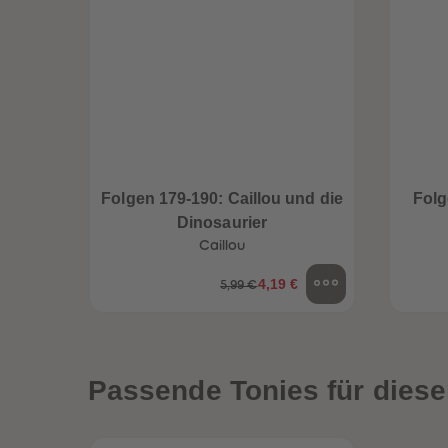
Folgen 179-190: Caillou und die
Folg
Dinosaurier
Caillou
4,19 €
5,99 €
een
Neuheiten
Passende Tonies für diese