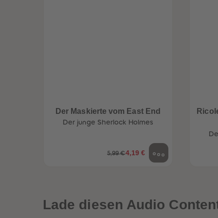
Der Maskierte vom East End
Ricol
Der junge Sherlock Holmes
De
4,19 €
5,99 €
een
Neuheiten
Lade diesen Audio Content 