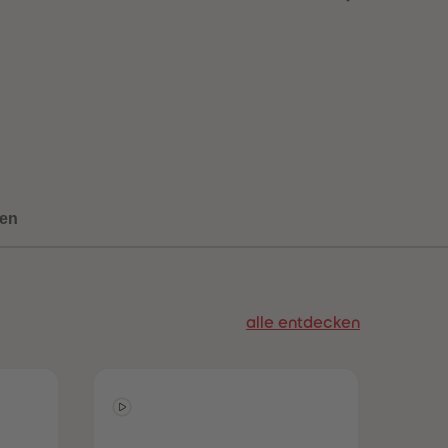
73
73
74
74
75
75
76
76
77
77
78
78
79
79
80
80
81
81
82
82
83
83
en
84
84
85
85
86
86
87
87
88
88
alle entdecken
89
89
90
90
91
91
92
92
93
93
94
94
95
95