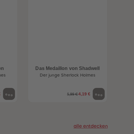
96
96
97
97
98
98
99
99
99+
99+
en
Das Medaillon von Shadwell
Das
mes
Der junge Sherlock Holmes
De
€
4,19 €
5,99 €
alle entdecken