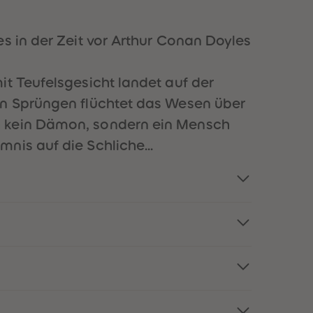
51
51
52
52
53
53
s in der Zeit vor Arthur Conan Doyles
54
54
55
55
56
56
it Teufelsgesicht landet auf der
57
57
en Sprüngen flüchtet das Wesen über
58
58
59
59
h kein Dämon, sondern ein Mensch
60
60
nis auf die Schliche...
61
61
62
62
63
63
64
64
65
65
66
66
67
67
68
68
69
69
70
70
71
71
72
72