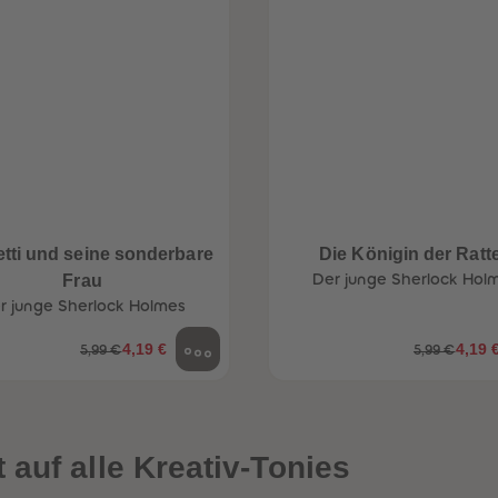
etti und seine sonderbare
Die Königin der Ratt
Frau
Der junge Sherlock Hol
r junge Sherlock Holmes
4,19 €
4,19 
5,99 €
5,99 €
auf alle Kreativ-Tonies