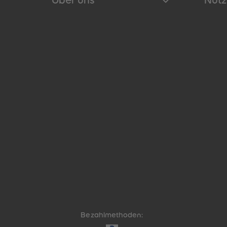
Über uns
Nütz
Bezahlmethoden: