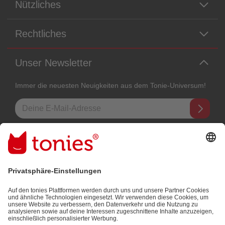
Nützliches
Rechtliches
Unser Newsletter
Immer die neuesten Neuigkeiten aus dem Tonie-Universum!
E-Mail-Addresse
Mit dem Absenden abonnierst du unseren E-Mail-Newsletter, der auf
den von dir bereitgestellten Informationen (z.B. Account-informationen)
und den von dir zu Werbezwecken bereitgestellten
Interaktionsinformationen (z.B. Abspielinformationen) basiert. Du
kannst den Newsletter jederzeit kostenlos abbestellen.
Datenschutzbestimmungen
.
Bezahlmethoden: