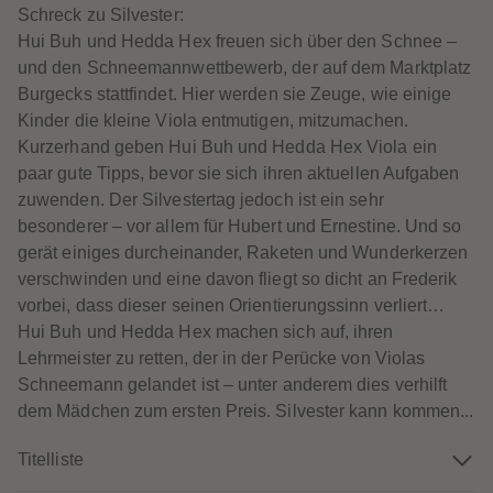
88
88
Schreck zu Silvester:
89
89
90
90
Hui Buh und Hedda Hex freuen sich über den Schnee –
91
91
und den Schneemannwettbewerb, der auf dem Marktplatz
92
92
93
93
Burgecks stattfindet. Hier werden sie Zeuge, wie einige
94
94
Kinder die kleine Viola entmutigen, mitzumachen.
95
95
96
96
Kurzerhand geben Hui Buh und Hedda Hex Viola ein
97
97
paar gute Tipps, bevor sie sich ihren aktuellen Aufgaben
98
98
99
99
zuwenden. Der Silvestertag jedoch ist ein sehr
99+
99+
besonderer – vor allem für Hubert und Ernestine. Und so
gerät einiges durcheinander, Raketen und Wunderkerzen
verschwinden und eine davon fliegt so dicht an Frederik
vorbei, dass dieser seinen Orientierungssinn verliert…
Hui Buh und Hedda Hex machen sich auf, ihren
Lehrmeister zu retten, der in der Perücke von Violas
Schneemann gelandet ist – unter anderem dies verhilft
dem Mädchen zum ersten Preis. Silvester kann kommen...
Titelliste