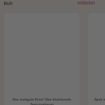
entdecken
Buh
heiten
Das mutigste Kind / Das blubbernde
Spuk i
Seeungeheuer