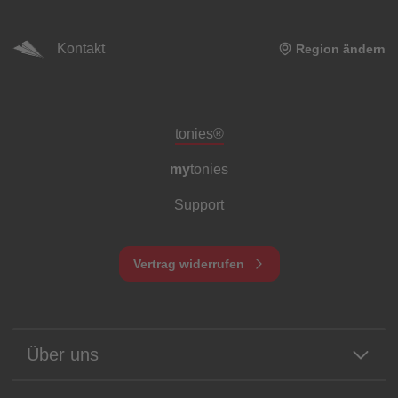
Kontakt
Region ändern
Meta-Navigation Footer
tonies®
my
tonies
Support
Vertrag widerrufen
Über uns