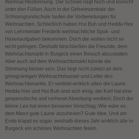
60
60
Weihnachtsstimmung. Der Schnee liegt hoch und knirscht
61
61
unter den Füßen. Auch in der Geheimzentrale der
62
62
63
63
Schlossgrundschule laufen die Vorbereitungen für
64
64
Weihnachten. Schließlich haben Hui Buh und Hedda Hex
65
65
66
66
von Lehrmeister Frederik weihnachtliche Spuk- und
67
67
Hexenaufgaben bekommen. Doch die wollen nicht so
68
68
69
69
recht gelingen. Deshalb beschließen die Freunde, dem
70
70
Weihnachtsmarkt in Burgeck einen Besuch abzustatten.
71
71
72
72
Aber auch auf dem Weihnachtsmarkt könnte die
73
73
Stimmung besser sein. Das liegt nicht zuletzt an dem
74
74
75
75
griesgrämigen Weihnachtshasser und Leiter des
76
76
Weihnachtsmarkts. Er verdirbt wirklich allen die Laune.
77
77
78
78
Hedda Hex und Hui Buh sind sich einig, der Kerl hat eine
79
79
gespenstische und verhexet Abreibung verdient. Doch der
80
80
81
81
kleine Leo hat einen besseren Vorschlag: Wie wäre es,
82
82
dem Mann gute Laune anzuhexen? Gute Idee. Und am
83
83
84
84
Ende klappt es sogar, weshalb dieses Jahr wirklich alle in
85
85
Burgeck ein schönes Weihnachten feiern.
86
86
87
87