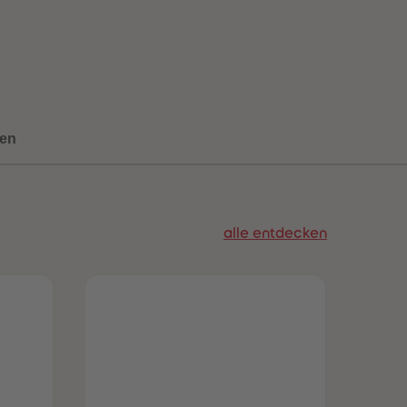
96
96
97
97
98
98
99
99
99+
99+
en
alle entdecken