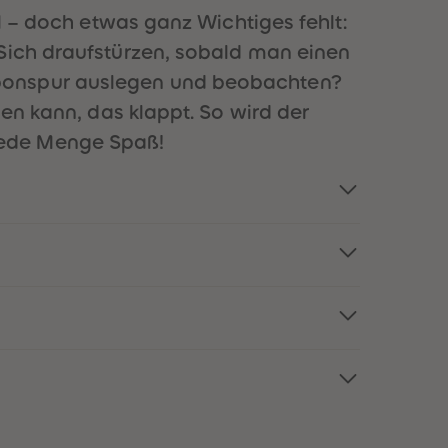
73
73
ll – doch etwas ganz Wichtiges fehlt:
74
74
75
75
 Sich draufstürzen, sobald man einen
76
76
nbonspur auslegen und beobachten?
77
77
78
78
len kann, das klappt. So wird der
79
79
jede Menge Spaß!
80
80
81
81
82
82
83
83
84
84
85
85
86
86
87
87
88
88
89
89
90
90
91
91
92
92
93
93
94
94
95
95