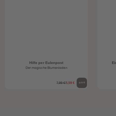
Hilfe per Eulenpost
Ei
Der magische Blumenladen
heiten
5,59 €
7,99 €