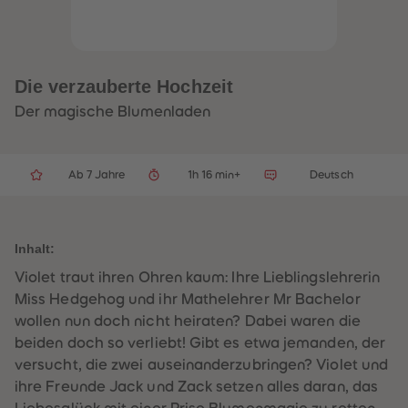
32
32
33
33
34
34
35
35
36
36
37
37
Die verzauberte Hochzeit
38
38
39
39
Der magische Blumenladen
40
40
41
41
42
42
43
43
Ab 7 Jahre
1h 16 min+
Deutsch
44
44
45
45
46
46
47
47
48
48
Inhalt:
49
49
50
50
Violet traut ihren Ohren kaum: Ihre Lieblingslehrerin
51
51
52
52
Miss Hedgehog und ihr Mathelehrer Mr Bachelor
53
53
wollen nun doch nicht heiraten? Dabei waren die
54
54
55
55
beiden doch so verliebt! Gibt es etwa jemanden, der
56
56
versucht, die zwei auseinanderzubringen? Violet und
57
57
58
58
ihre Freunde Jack und Zack setzen alles daran, das
59
59