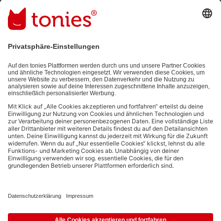
Mit dem Absenden abonnierst du unseren E-Mail-Newsletter, der
auf den von dir bereitgestellten Informationen (z.B. Account-
informationen) und den von dir zu Werbezwecken bereitgestellten
Interaktionsinformationen (z.B. Abspielinformationen) basiert. Du
kannst den Newsletter jederzeit kostenlos abbestellen.
Datenschutzbestimmungen
.
Bezahlmethoden:
Links zu sozialen Netzwerken
© 2026 tonies GmbH
Die Nutzung der Inhalte für Text- und Data-Mining von (generativen) KI
Systemen ist in dem in Ziffer 14.4 der Nutzungsbedingungen genannten
Zusammenhang ausdrücklich vorbehalten und daher verboten.