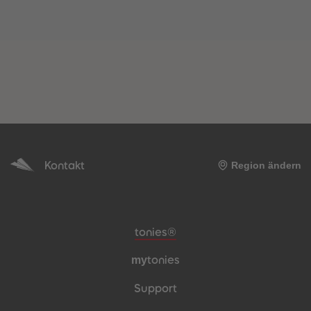
Kontakt
Region ändern
Meta-Navigation Footer
tonies®
my
tonies
Support