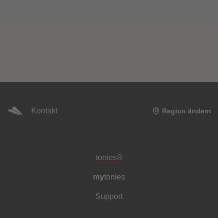
Kontakt
Region ändern
Meta-Navigation Footer
tonies®
my
tonies
Support