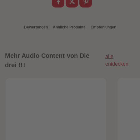
88
88
89
89
90
90
91
91
92
92
93
93
Bewertungen
Ähnliche Produkte
Empfehlungen
94
94
95
95
96
96
97
97
98
98
Mehr
Audio Content von Die
alle
99
99
99+
99+
entdecken
drei !!!