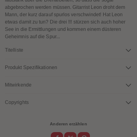
60
60
61
61
abgebrochen werden müssen. Gitarrist Leon droht dem
62
62
Mann, der kurz darauf spurlos verschwindet! Hat Leon
63
63
64
64
etwas damit zu tun? Die drei !!! stürzen sich auch hoher
65
65
See in die Ermittlungen und kommen einem düsteren
66
66
67
67
Geheimnis auf die Spur...
68
68
69
69
Titelliste
70
70
71
71
72
72
73
73
Produkt Spezifikationen
74
74
75
75
76
76
77
77
Mitwirkende
78
78
79
79
80
80
Copyrights
81
81
82
82
83
83
84
84
85
85
Anderen erzählen
86
86
87
87