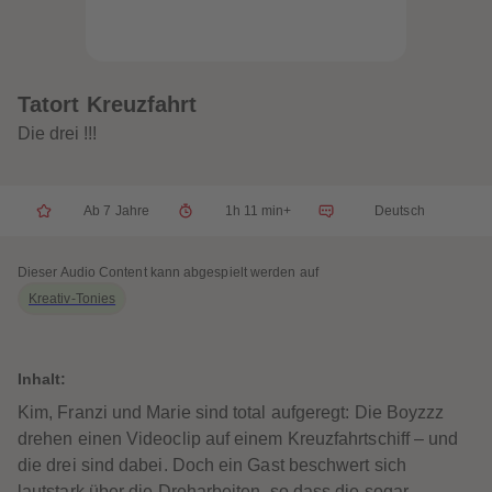
32
32
33
33
34
34
35
35
36
36
37
37
Tatort Kreuzfahrt
38
38
39
39
Die drei !!!
40
40
41
41
42
42
43
43
Ab 7 Jahre
1h 11 min+
Deutsch
44
44
45
45
46
46
47
47
Dieser Audio Content kann abgespielt werden auf
48
48
Kreativ-Tonies
49
49
50
50
51
51
52
52
53
53
Inhalt:
54
54
55
55
Kim, Franzi und Marie sind total aufgeregt: Die Boyzzz
56
56
drehen einen Videoclip auf einem Kreuzfahrtschiff – und
57
57
58
58
die drei sind dabei. Doch ein Gast beschwert sich
59
59
lautstark über die Dreharbeiten, so dass die sogar