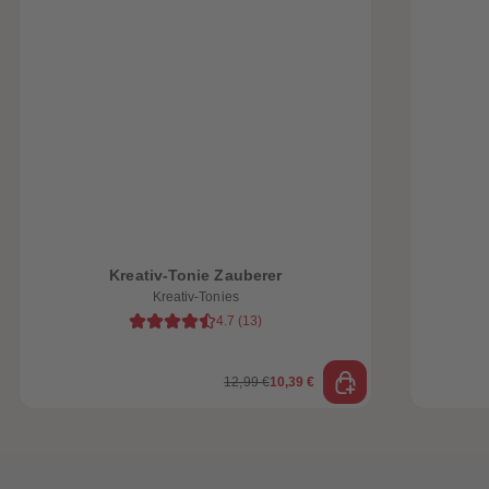
heiten
Kreativ-Tonie Zauberer
Kreativ-Tonies
4.7
(
13
)
12,99 €
10,39 €