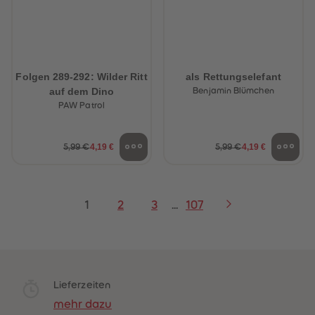
Folgen 289-292: Wilder Ritt
als Rettungselefant
auf dem Dino
Benjamin Blümchen
PAW Patrol
4,19 €
4,19 €
5,99 €
5,99 €
1
2
3
...
107
Lieferzeiten
mehr dazu