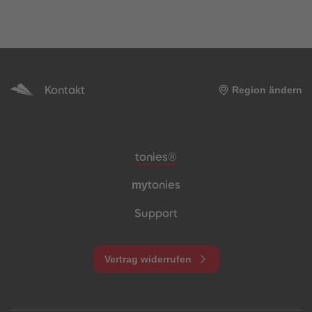
Kontakt
Region ändern
Meta-Navigation Footer
tonies®
my
tonies
Support
Vertrag widerrufen