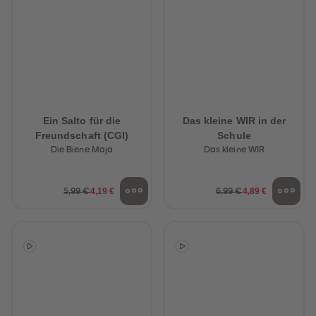
Ein Salto für die
Das kleine WIR in der
Freundschaft (CGI)
Schule
Die Biene Maja
Das kleine WIR
4,19 €
4,89 €
5,99 €
6,99 €
heiten