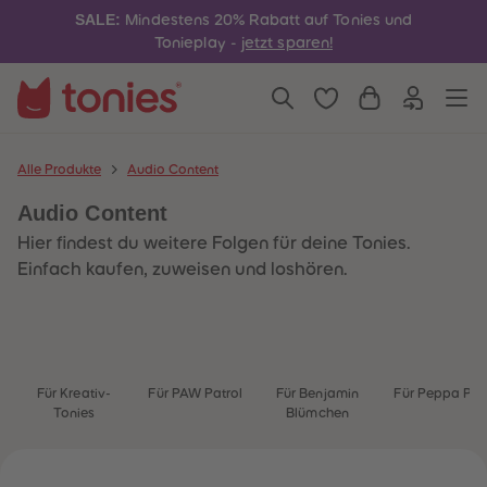
4
4
SALE:
Mindestens 20% Rabatt auf Tonies und
5
5
6
6
Tonieplay -
jetzt sparen!
7
7
8
8
9
9
10
10
11
11
12
12
13
13
Alle Produkte
Audio Content
14
14
15
15
Audio Content
16
16
17
17
Hier findest du weitere Folgen für deine Tonies.
18
18
19
19
Einfach kaufen, zuweisen und loshören.
20
20
21
21
22
22
23
23
24
24
25
25
26
26
Für Kreativ-
Für PAW Patrol
Für Benjamin
Für Peppa Pig
27
27
Tonies
Blümchen
28
28
29
29
30
30
31
31