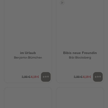
88
88
89
89
90
90
91
91
92
92
93
93
94
94
95
95
96
96
97
97
98
98
99
99
99+
99+
im Urlaub
Bibis neue Freundin
Benjamin Blümchen
Bibi Blocksberg
4,19 €
4,19 €
5,99 €
5,99 €