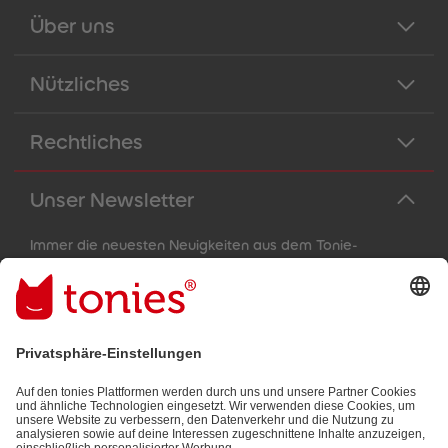
Über uns
Nützliches
Rechtliches
Unser Newsletter
Immer die neuesten Neuigkeiten aus dem Tonie-
Universum!
E-Mail-Addresse
Mit dem Absenden abonnierst du unseren E-Mail-Newsletter, der
auf den von dir bereitgestellten Informationen (z.B. Account-
informationen) und den von dir zu Werbezwecken bereitgestellten
Interaktionsinformationen (z.B. Abspielinformationen) basiert. Du
kannst den Newsletter jederzeit kostenlos abbestellen.
Datenschutzbestimmungen
.