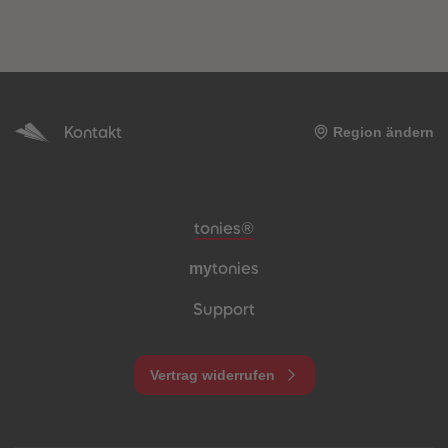
Kontakt
Region ändern
Meta-Navigation Footer
tonies®
my
tonies
Support
Vertrag widerrufen