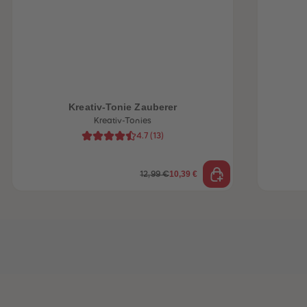
heiten
Kreativ-Tonie Zauberer
Kreativ-Tonies
4.7
(
13
)
10,39 €
12,99 €