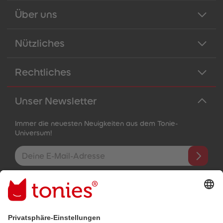
Über uns
Nützliches
Rechtliches
Unser Newsletter
Immer die neuesten Neuigkeiten aus dem Tonie-
Universum!
E-Mail-Addresse
Mit dem Absenden abonnierst du unseren E-Mail-Newsletter, der
auf den von dir bereitgestellten Informationen (z.B. Account-
informationen) und den von dir zu Werbezwecken bereitgestellten
Interaktionsinformationen (z.B. Abspielinformationen) basiert. Du
kannst den Newsletter jederzeit kostenlos abbestellen.
Datenschutzbestimmungen
.