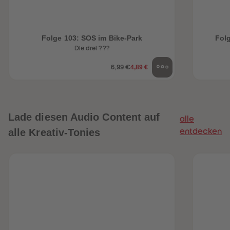
Folge 103: SOS im Bike-Park
Folg
Die drei ???
4,89 €
6,99 €
Lade diesen Audio Content auf
alle
alle Kreativ-Tonies
entdecken