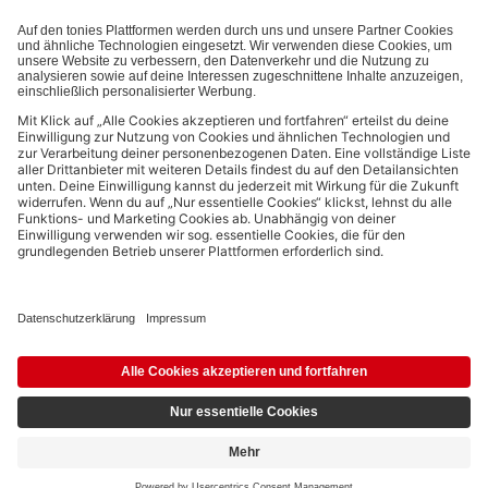
Bezahlmethoden:
Links zu sozialen Netzwerken
© 2026 tonies GmbH
Die Nutzung der Inhalte für Text- und Data-Mining von (generativen) KI
Systemen ist in dem in Ziffer 14.4 der Nutzungsbedingungen genannten
Zusammenhang ausdrücklich vorbehalten und daher verboten.
4,89 €
Ausstehend
6,99 €
inkl. MwSt.