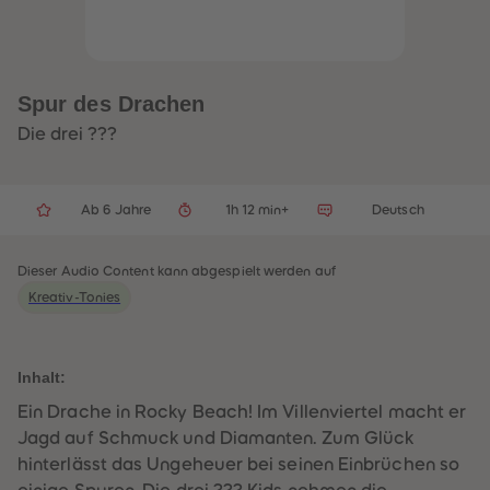
32
32
33
33
34
34
35
35
36
36
37
37
Spur des Drachen
38
38
39
39
Die drei ???
40
40
41
41
42
42
43
43
Ab 6 Jahre
1h 12 min+
Deutsch
44
44
45
45
46
46
47
47
Dieser Audio Content kann abgespielt werden auf
48
48
Kreativ-Tonies
49
49
50
50
51
51
52
52
53
53
Inhalt:
54
54
55
55
Ein Drache in Rocky Beach! Im Villenviertel macht er
56
56
Jagd auf Schmuck und Diamanten. Zum Glück
57
57
58
58
hinterlässt das Ungeheuer bei seinen Einbrüchen so
59
59