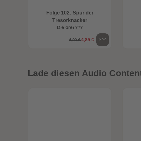
Folge 102: Spur der
Tresorknacker
Die drei ???
4,89 €
6,99 €
Lade diesen Audio Content 
een
Neuheiten