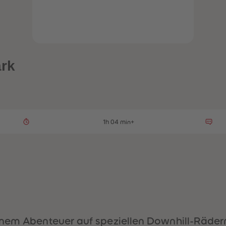
ark
1h 04 min+
inem Abenteuer auf speziellen Downhill-Räder