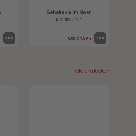
96
96
97
97
e
Geheimnis im Meer
un
98
98
Die drei ???
99
99
99+
99+
€
4,89 €
6,99 €
alle entdecken