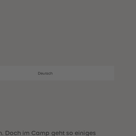
28
28
29
29
30
30
31
31
32
32
33
33
34
34
35
35
36
36
37
37
38
38
39
39
40
40
Deutsch
41
41
42
42
43
43
44
44
45
45
46
46
47
47
48
48
49
49
n. Doch im Camp geht so einiges
50
50