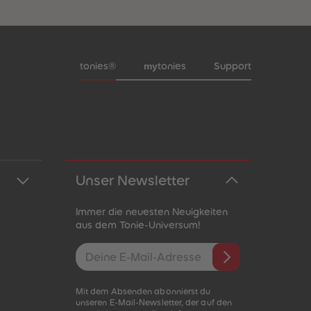
Meta-Navigation Footer
my
tonies®
tonies
Support
Unser Newsletter
Immer die neuesten Neuigkeiten
aus dem Tonie-Universum!
E-Mail-Addresse
Mit dem Absenden abonnierst du
unseren E-Mail-Newsletter, der auf den