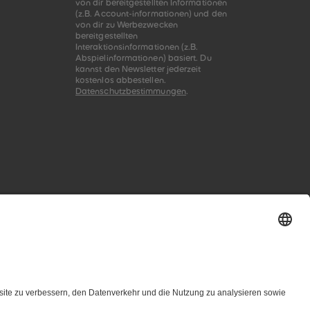
von dir bereitgestellten Informationen
(z.B. Account-informationen) und den
von dir zu Werbezwecken
bereitgestellten
Interaktionsinformationen (z.B.
Abspielinformationen) basiert. Du
kannst den Newsletter jederzeit
kostenlos abbestellen.
Datenschutzbestimmungen
.