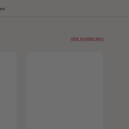
73
73
74
74
en
75
75
76
76
77
77
78
78
79
79
alle entdecken
80
80
81
81
82
82
83
83
84
84
85
85
86
86
87
87
88
88
89
89
90
90
91
91
92
92
93
93
94
94
95
95