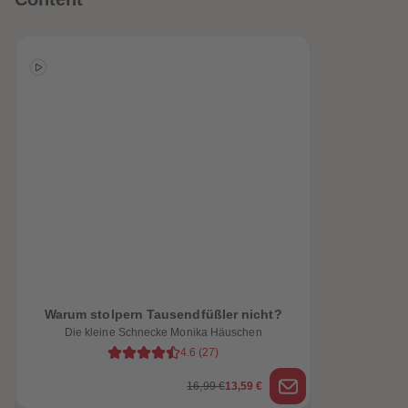
Warum stolpern Tausendfüßler nicht?
heiten
Die kleine Schnecke Monika Häuschen
4.6
(
27
)
16,99 €
13,59 €