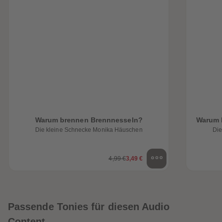
Warum brennen Brennnesseln?
Warum 
Die kleine Schnecke Monika Häuschen
Die
4,99 €
3,49 €
Passende Tonies für diesen Audio
Content