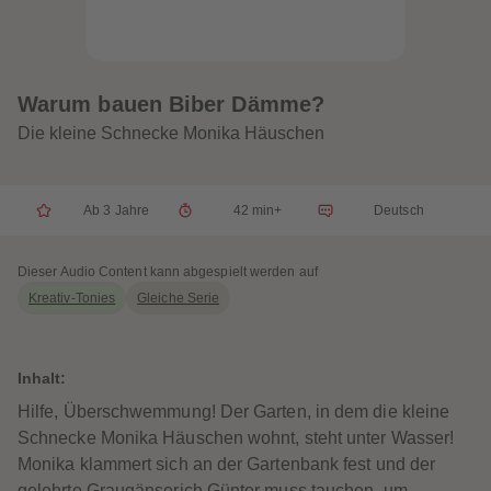
32
32
33
33
34
34
35
35
36
36
37
37
Warum bauen Biber Dämme?
38
38
39
39
Die kleine Schnecke Monika Häuschen
40
40
41
41
42
42
43
43
Ab 3 Jahre
42 min+
Deutsch
44
44
45
45
46
46
47
47
Dieser Audio Content kann abgespielt werden auf
48
48
Kreativ-Tonies
Gleiche Serie
49
49
50
50
51
51
52
52
53
53
Inhalt:
54
54
55
55
Hilfe, Überschwemmung! Der Garten, in dem die kleine
56
56
Schnecke Monika Häuschen wohnt, steht unter Wasser!
57
57
58
58
Monika klammert sich an der Gartenbank fest und der
59
59
gelehrte Graugänserich Günter muss tauchen, um