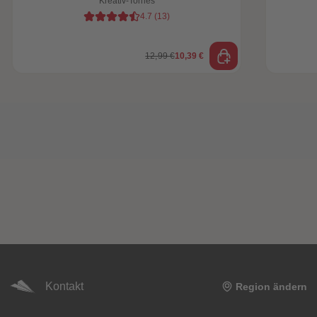
Kreativ-Tonies
4.7
(
13
)
12,99 €
10,39 €
Kontakt
Region ändern