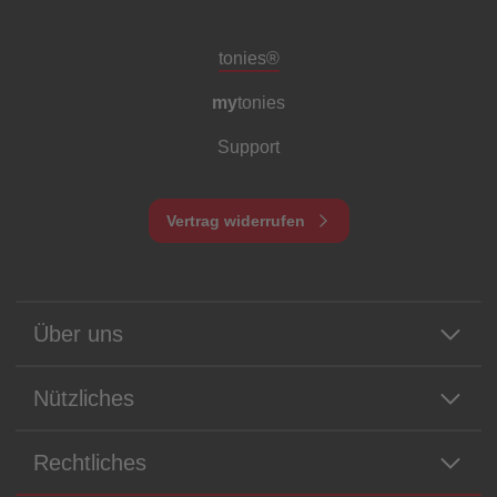
Meta-Navigation Footer
tonies®
my
tonies
Support
Vertrag widerrufen
Über uns
Nützliches
Rechtliches