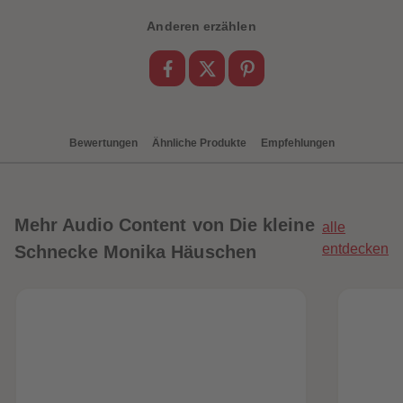
88
88
89
89
Anderen erzählen
90
90
91
91
92
92
93
93
94
94
95
95
96
96
97
97
Bewertungen
Ähnliche Produkte
Empfehlungen
98
98
99
99
99+
99+
Mehr
Audio Content von Die kleine
alle
entdecken
Schnecke Monika Häuschen