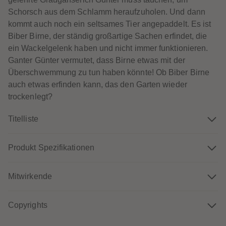
60
60
61
61
Schorsch aus dem Schlamm heraufzuholen. Und dann
62
62
kommt auch noch ein seltsames Tier angepaddelt. Es ist
63
63
64
64
Biber Birne, der ständig großartige Sachen erfindet, die
65
65
ein Wackelgelenk haben und nicht immer funktionieren.
66
66
67
67
Ganter Günter vermutet, dass Birne etwas mit der
68
68
Überschwemmung zu tun haben könnte! Ob Biber Birne
69
69
70
70
auch etwas erfinden kann, das den Garten wieder
71
71
trockenlegt?
72
72
73
73
74
74
Titelliste
75
75
76
76
77
77
Produkt Spezifikationen
78
78
79
79
80
80
81
81
Mitwirkende
82
82
83
83
84
84
85
85
Copyrights
86
86
87
87