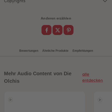
Copyrights
88
88
89
89
90
90
91
91
92
92
Anderen erzählen
93
93
94
94
95
95
96
96
97
97
98
98
99
99
99+
99+
Bewertungen
Ähnliche Produkte
Empfehlungen
Mehr
Audio Content von Die
alle
Olchis
entdecken