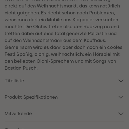
60
60
direkt auf den Weihnachtsmarkt, das kann natürlich
61
61
62
62
nicht gutgehen. Es riecht schon nach Problemen,
63
63
wenn man dort ein Mobile aus Klopapier verkaufen
64
64
65
65
möchte. Die Olchis treten also den Rückzug an und
66
66
treffen dabei auf eine total genervte Polizistin und
67
67
68
68
auf den Weihnachtsmann aus dem Kaufhaus.
69
69
Gemeinsam wird es dann aber doch noch ein cooles
70
70
71
71
Fest! Spaßig, olchig, weihnachtlich: ein Hörspiel mit
72
72
den beliebten Olchi-Sprechern und mit Songs von
73
73
74
74
Bastian Pusch.
75
75
76
76
77
77
Titelliste
78
78
79
79
80
80
Produkt Spezifikationen
81
81
82
82
83
83
84
84
Mitwirkende
85
85
86
86
87
87