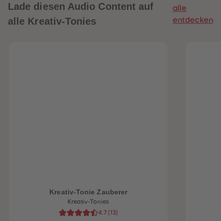
Lade diesen Audio Content auf
alle
alle Kreativ-Tonies
entdecken
heiten
Kreativ-Tonie Zauberer
Kreativ-Tonies
4.7
(
13
)