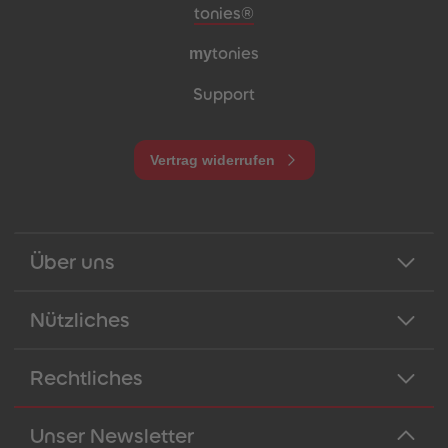
Meta-Navigation Footer
tonies®
my
tonies
Support
Vertrag widerrufen
Über uns
Nützliches
Rechtliches
Unser Newsletter