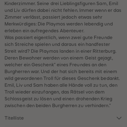
60
60
Kinderzimmer. Seine drei Lieblingsfiguren Sam, Emil
61
61
und Liv dürfen dabei nicht fehlen. Immer wenn er das
62
62
63
63
Zimmer verlässt, passiert jedoch etwas sehr
64
64
Merkwürdiges: Die Playmos werden lebendig und
65
65
66
66
erleben ein aufregendes Abenteuer.
67
67
Was passiert eigentlich, wenn zwei gute Freunde
68
68
69
69
sich Streiche spielen und daraus ein handfester
70
70
Streit wird? Die Playmos landen in einer Ritterburg.
71
71
72
72
Deren Bewohner werden von einem Geist gejagt,
73
73
welcher ein Geschenk" eines Freundes an den
74
74
75
75
Burgherren war. Und der hat sich bereits mit einem
76
76
wild gewordenen Troll für dieses Geschenk bedankt.
77
77
78
78
Emil, Liv und Sam haben alle Hände voll zu tun, den
79
79
Troll wieder einzufangen, das Rätsel von dem
80
80
81
81
Schlossgeist zu lösen und einen drohenden Krieg
82
82
zwischen den beiden Burgherren zu verhindern."
83
83
84
84
85
85
Titelliste
86
86
87
87