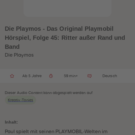
32
32
33
33
34
34
35
35
36
36
37
37
Die Playmos - Das Original Playmobil
38
38
39
39
Hörspiel, Folge 45: Ritter außer Rand und
40
40
41
41
Band
42
42
43
43
Die Playmos
44
44
45
45
46
46
47
47
Ab 5 Jahre
59 min+
Deutsch
48
48
49
49
50
50
51
51
Dieser Audio Content kann abgespielt werden auf
52
52
Kreativ-Tonies
53
53
54
54
55
55
56
56
57
57
Inhalt:
58
58
Paul spielt mit seinen PLAYMOBIL-Welten im
59
59