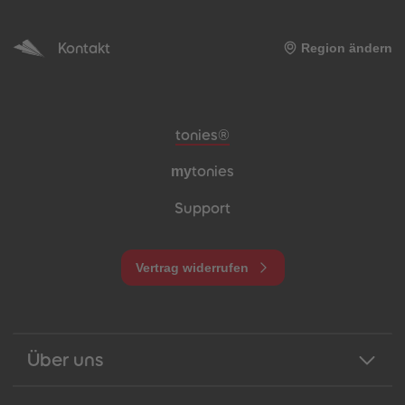
Kontakt
Region ändern
Meta-Navigation Footer
tonies®
my
tonies
Support
Vertrag widerrufen
Über uns