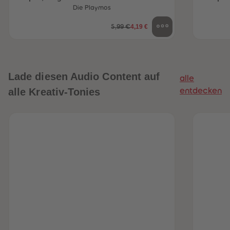
Team
Die Playmos
4,19 €
5,99 €
Lade diesen Audio Content auf
alle
alle Kreativ-Tonies
entdecken
heiten