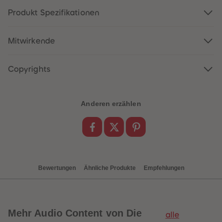
88
88
89
89
Produkt Spezifikationen
90
90
91
91
92
92
Mitwirkende
93
93
94
94
95
95
96
96
Copyrights
97
97
98
98
99
99
99+
99+
Anderen erzählen
Bewertungen
Ähnliche Produkte
Empfehlungen
Mehr
Audio Content von Die
alle