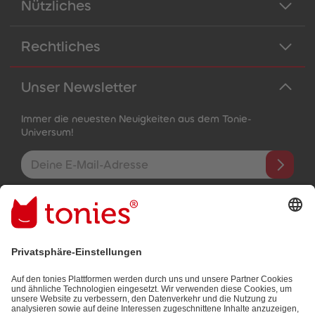
Nützliches
Rechtliches
Unser Newsletter
Immer die neuesten Neuigkeiten aus dem Tonie-
Universum!
E-Mail-Addresse
Mit dem Absenden abonnierst du unseren E-Mail-Newsletter, der
auf den von dir bereitgestellten Informationen (z.B. Account-
informationen) und den von dir zu Werbezwecken bereitgestellten
Interaktionsinformationen (z.B. Abspielinformationen) basiert. Du
kannst den Newsletter jederzeit kostenlos abbestellen.
Datenschutzbestimmungen
.