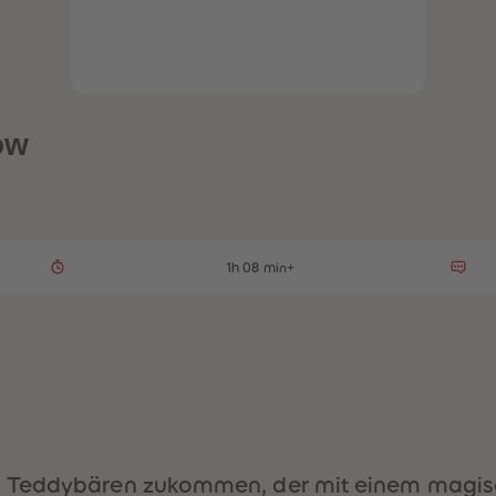
ow
1h 08 min+
 Teddybären zukommen, der mit einem magisch