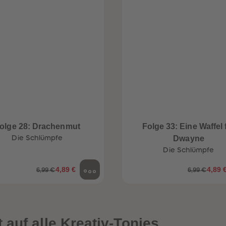
olge 28: Drachenmut
Folge 33: Eine Waffel 
Die Schlümpfe
Dwayne
Die Schlümpfe
4,89 €
4,89 
6,99 €
6,99 €
auf alle Kreativ-Tonies