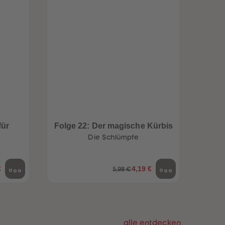
96
96
97
97
98
98
99
99
99+
99+
für
Folge 22: Der magische Kürbis
F
Die Schlümpfe
€
4,19 €
5,98 €
alle entdecken