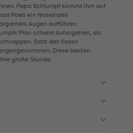
51
51
können. Papa Schlumpf kommt ihm auf
52
52
sst Poeti ein fesselndes
53
53
54
54
Gargamels Augen aufführen.
55
55
umpfs Plan scheint aufzugehen, als
56
56
57
57
chnappen. Statt des fiesen
58
58
gefangengenommen. Diese beiden
59
59
60
60
ihre große Stunde.
61
61
62
62
63
63
64
64
65
65
66
66
67
67
68
68
69
69
70
70
71
71
72
72