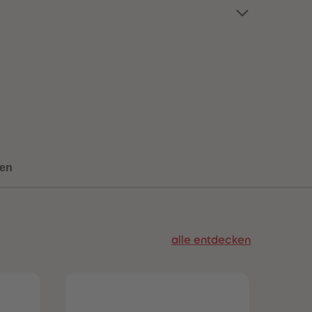
73
73
74
74
75
75
76
76
77
77
78
78
79
79
80
80
81
81
82
82
83
83
84
84
en
85
85
86
86
87
87
88
88
89
89
alle entdecken
90
90
91
91
92
92
93
93
94
94
95
95