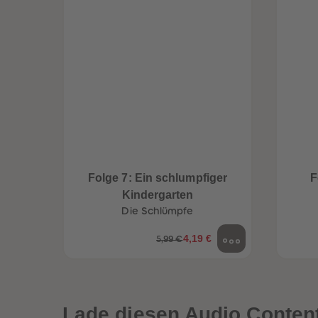
Folge 7: Ein schlumpfiger
F
Kindergarten
Die Schlümpfe
4,19 €
5,99 €
een
Neuheiten
Lade diesen Audio Content 