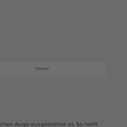
28
28
29
29
30
30
31
31
32
32
33
33
34
34
35
35
36
36
37
37
38
38
39
39
40
40
Deutsch
41
41
42
42
43
43
44
44
45
45
46
46
47
47
48
48
49
49
en Auge ausgestattet ist. So hofft
50
50