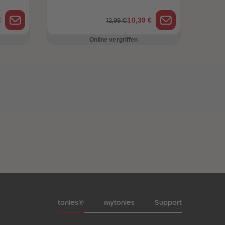
€
10,39 €
12,99 €
Online vergriffen
Meta-Navigation Footer
my
tonies®
tonies
Support