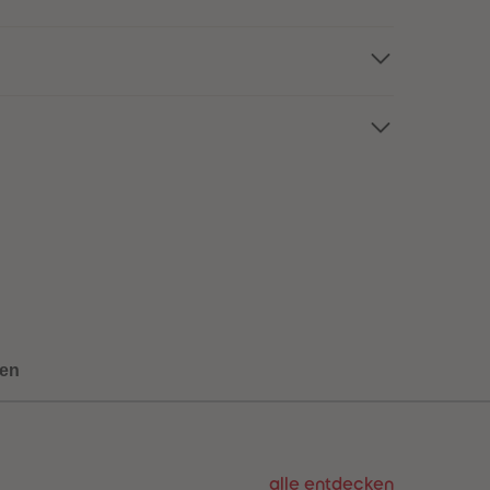
73
73
74
74
75
75
76
76
77
77
78
78
79
79
80
80
81
81
82
82
83
83
84
84
85
85
86
86
87
87
88
88
89
89
en
90
90
91
91
92
92
93
93
94
94
alle entdecken
95
95