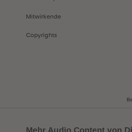
Mitwirkende
Copyrights
B
Mehr
Audio Content von D