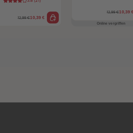
3.8
(
21
)
10,39 
12,99 €
10,39 €
12,99 €
Online vergriffen