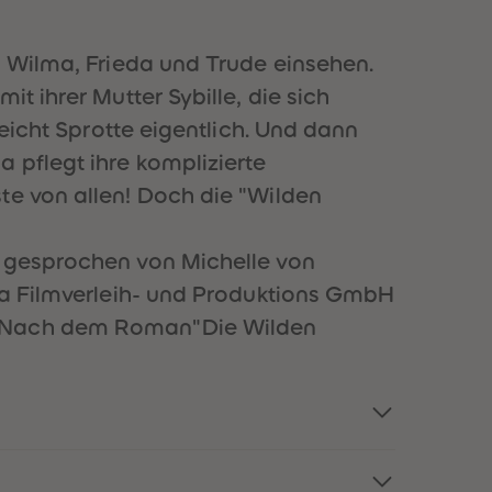
51
51
52
52
53
53
, Wilma, Frieda und Trude einsehen.
54
54
t ihrer Mutter Sybille, die sich
55
55
56
56
reicht Sprotte eigentlich. Und dann
57
57
 pflegt ihre komplizierte
58
58
59
59
te von allen! Doch die "Wilden
60
60
61
61
62
62
, gesprochen von Michelle von
63
63
ria Filmverleih- und Produktions GmbH
64
64
65
65
F. Nach dem Roman"Die Wilden
66
66
67
67
68
68
69
69
70
70
71
71
72
72