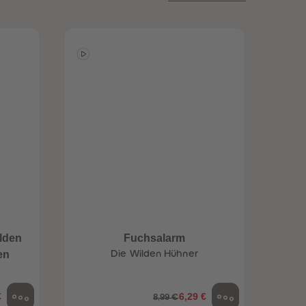
96
96
97
97
98
98
99
99
99+
99+
lden
Fuchsalarm
en
Die Wilden Hühner
€
6,29 €
8,99 €