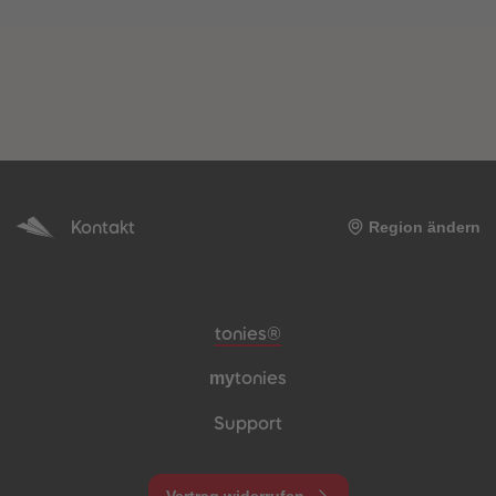
Kontakt
Region ändern
Meta-Navigation Footer
tonies®
my
tonies
Support