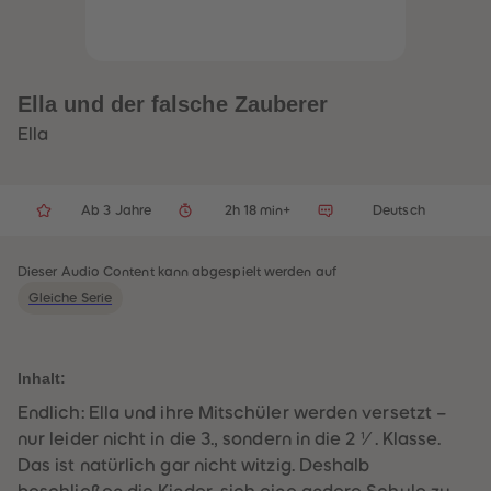
32
32
33
33
34
34
35
35
36
36
37
37
Ella und der falsche Zauberer
38
38
39
39
Ella
40
40
41
41
42
42
43
43
Ab 3 Jahre
2h 18 min+
Deutsch
44
44
45
45
46
46
47
47
Dieser Audio Content kann abgespielt werden auf
48
48
Gleiche Serie
49
49
50
50
51
51
52
52
53
53
Inhalt:
54
54
55
55
Endlich: Ella und ihre Mitschüler werden versetzt –
56
56
nur leider nicht in die 3., sondern in die 2 ½. Klasse.
57
57
58
58
Das ist natürlich gar nicht witzig. Deshalb
59
59