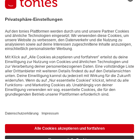
auf den von dir bereitgestellten Informationen (z.B. Account-
informationen) und den von dir zu Werbezwecken bereitgestellten
Interaktionsinformationen (z.B. Abspielinformationen) basiert. Du
kannst den Newsletter jederzeit kostenlos abbestellen.
Datenschutzbestimmungen
.
Bezahlmethoden:
Links zu sozialen Netzwerken
© 2026 tonies GmbH
Die Nutzung der Inhalte für Text- und Data-Mining von (generativen) KI
Systemen ist in dem in Ziffer 14.4 der Nutzungsbedingungen genannten
Zusammenhang ausdrücklich vorbehalten und daher verboten.