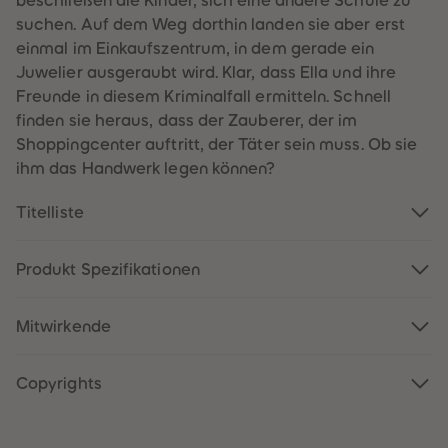
beschließen die Kinder, sich eine andere Schule zu
60
60
61
61
suchen. Auf dem Weg dorthin landen sie aber erst
62
62
einmal im Einkaufszentrum, in dem gerade ein
63
63
64
64
Juwelier ausgeraubt wird. Klar, dass Ella und ihre
65
65
Freunde in diesem Kriminalfall ermitteln. Schnell
66
66
67
67
finden sie heraus, dass der Zauberer, der im
68
68
Shoppingcenter auftritt, der Täter sein muss. Ob sie
69
69
70
70
ihm das Handwerk legen können?
71
71
72
72
Titelliste
73
73
74
74
75
75
76
76
Produkt Spezifikationen
77
77
78
78
79
79
80
80
Mitwirkende
81
81
82
82
83
83
Copyrights
84
84
85
85
86
86
87
87