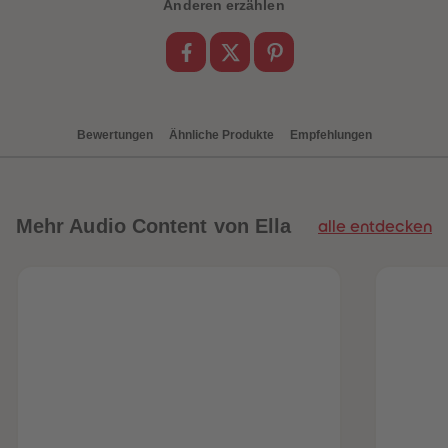
88
88
Anderen erzählen
89
89
90
90
91
91
92
92
93
93
94
94
95
95
96
96
Bewertungen
Ähnliche Produkte
Empfehlungen
97
97
98
98
99
99
99+
99+
Mehr
Audio Content von Ella
alle entdecken