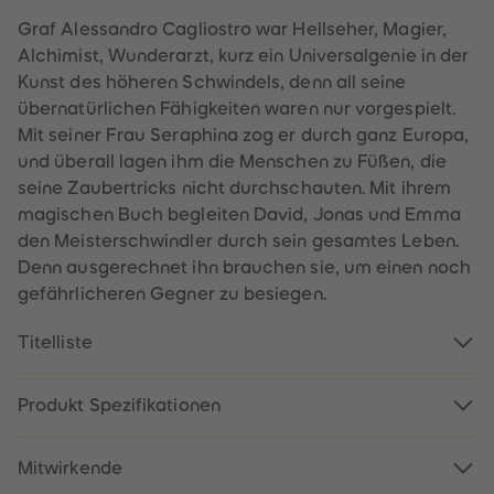
60
60
61
61
Graf Alessandro Cagliostro war Hellseher, Magier,
62
62
Alchimist, Wunderarzt, kurz ein Universalgenie in der
63
63
64
64
Kunst des höheren Schwindels, denn all seine
65
65
übernatürlichen Fähigkeiten waren nur vorgespielt.
66
66
67
67
Mit seiner Frau Seraphina zog er durch ganz Europa,
68
68
und überall lagen ihm die Menschen zu Füßen, die
69
69
70
70
seine Zaubertricks nicht durchschauten. Mit ihrem
71
71
magischen Buch begleiten David, Jonas und Emma
72
72
73
73
den Meisterschwindler durch sein gesamtes Leben.
74
74
Denn ausgerechnet ihn brauchen sie, um einen noch
75
75
76
76
gefährlicheren Gegner zu besiegen.
77
77
78
78
79
79
Titelliste
80
80
81
81
82
82
Produkt Spezifikationen
83
83
84
84
85
85
86
86
Mitwirkende
87
87