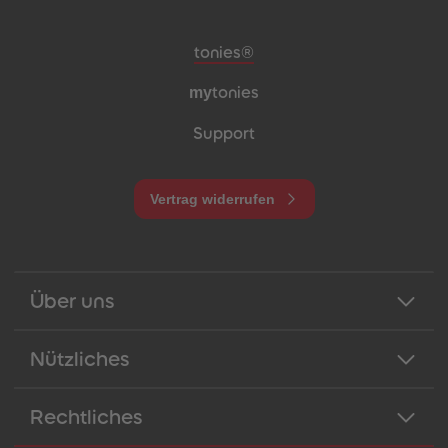
Meta-Navigation Footer
tonies®
my
tonies
Support
Vertrag widerrufen
Über uns
Nützliches
Rechtliches