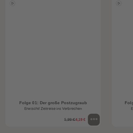
Folge 01: Der große Postzugraub
Fol
Erwischt! Zeitreise ins Verbrechen
E
4,19 €
5,99 €