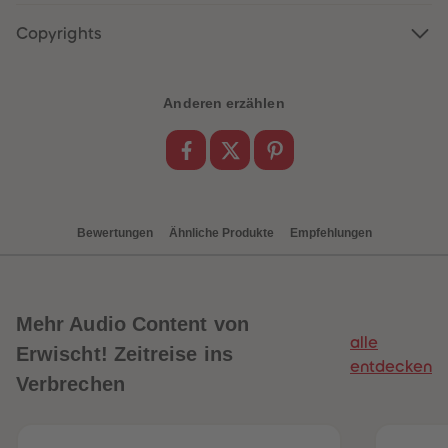
88
88
89
89
Copyrights
90
90
91
91
92
92
93
93
94
94
Anderen erzählen
95
95
96
96
97
97
98
98
99
99
99+
99+
Bewertungen
Ähnliche Produkte
Empfehlungen
Mehr
Audio Content von
alle
Erwischt! Zeitreise ins
entdecken
Verbrechen