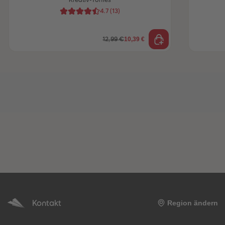
Kreativ-Tonies
4.7
(
13
)
10,39 €
12,99 €
Kontakt
Region ändern