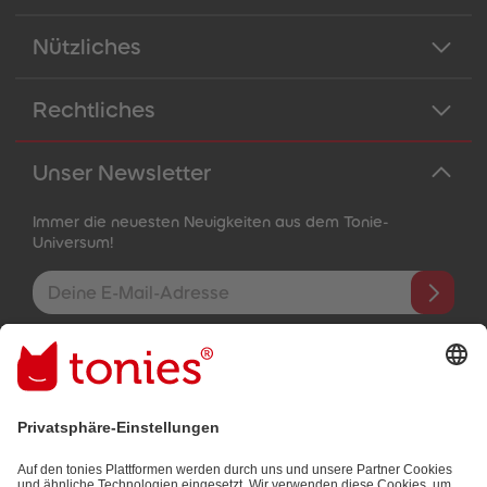
Nützliches
Rechtliches
Unser Newsletter
Immer die neuesten Neuigkeiten aus dem Tonie-
Universum!
E-Mail-Addresse
Mit dem Absenden abonnierst du unseren E-Mail-Newsletter, der
auf den von dir bereitgestellten Informationen (z.B. Account-
informationen) und den von dir zu Werbezwecken bereitgestellten
Interaktionsinformationen (z.B. Abspielinformationen) basiert. Du
kannst den Newsletter jederzeit kostenlos abbestellen.
Datenschutzbestimmungen
.