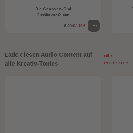
Die Ganoven-Omi
Familie von Stibitz
4,19 €
5,99 €
Lade diesen Audio Content auf
alle
heiten
alle Kreativ-Tonies
entdecken