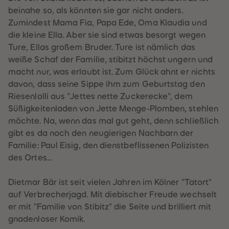
60
60
beinahe so, als könnten sie gar nicht anders.
61
61
62
62
Zumindest Mama Fia, Papa Ede, Oma Klaudia und
63
63
die kleine Ella. Aber sie sind etwas besorgt wegen
64
64
65
65
Ture, Ellas großem Bruder. Ture ist nämlich das
66
66
weiße Schaf der Familie, stibitzt höchst ungern und
67
67
68
68
macht nur, was erlaubt ist. Zum Glück ahnt er nichts
69
69
davon, dass seine Sippe ihm zum Geburtstag den
70
70
71
71
Riesenlolli aus "Jettes nette Zuckerecke", dem
72
72
Süßigkeitenladen von Jette Menge-Plomben, stehlen
73
73
74
74
möchte. Na, wenn das mal gut geht, denn schließlich
75
75
gibt es da noch den neugierigen Nachbarn der
76
76
77
77
Familie: Paul Eisig, den dienstbeflissenen Polizisten
78
78
des Ortes...
79
79
80
80
81
81
Dietmar Bär ist seit vielen Jahren im Kölner "Tatort"
82
82
83
83
auf Verbrecherjagd. Mit diebischer Freude wechselt
84
84
er mit "Familie von Stibitz" die Seite und brilliert mit
85
85
86
86
gnadenloser Komik.
87
87