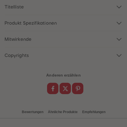
88
88
89
89
Titelliste
90
90
91
91
92
92
Produkt Spezifikationen
93
93
94
94
95
95
96
96
Mitwirkende
97
97
98
98
99
99
Copyrights
99+
99+
Anderen erzählen
Bewertungen
Ähnliche Produkte
Empfehlungen