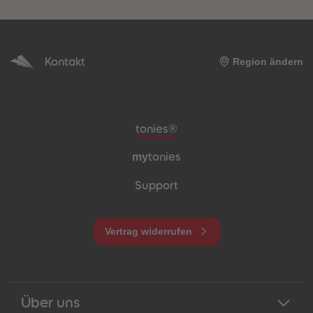
Kontakt
Region ändern
Meta-Navigation Footer
tonies®
my
tonies
Support
Vertrag widerrufen
Über uns