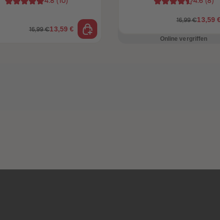
4.8
(
10
)
4.6
(
8
)
13,59 
16,99 €
13,59 €
16,99 €
Online vergriffen