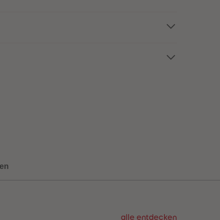
73
73
74
74
75
75
76
76
77
77
78
78
79
79
80
80
81
81
82
82
83
83
84
84
85
85
86
86
87
87
88
88
89
89
en
90
90
91
91
92
92
93
93
94
94
alle entdecken
95
95