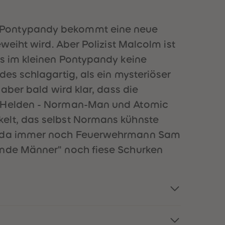
51
51
52
52
53
53
: Pontypandy bekommt eine neue
54
54
weiht wird. Aber Polizist Malcolm ist
55
55
56
56
es im kleinen Pontypandy keine
57
57
es schlagartig, als ein mysteriöser
58
58
59
59
aber bald wird klar, dass die
60
60
re Helden - Norman-Man und Atomic
61
61
62
62
kelt, das selbst Normans kühnste
63
63
ind da immer noch Feuerwehrmann Sam
64
64
65
65
gende Männer" noch fiese Schurken
66
66
67
67
68
68
69
69
70
70
71
71
72
72