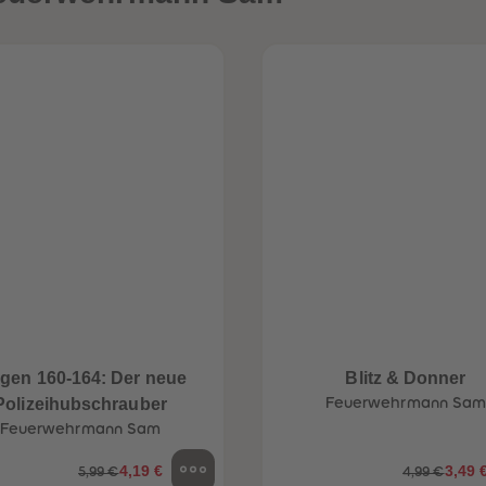
lgen 160-164: Der neue
Blitz & Donner
Polizeihubschrauber
Feuerwehrmann Sa
Feuerwehrmann Sam
4,19 €
3,49 
5,99 €
4,99 €