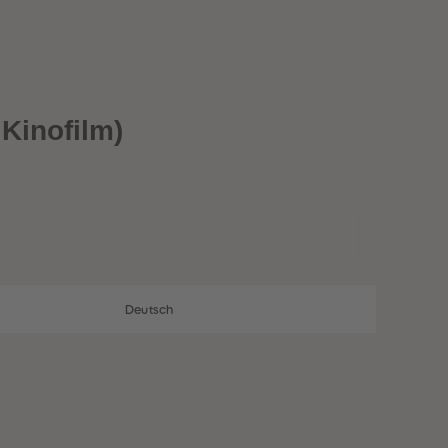
28
28
29
29
30
30
31
31
32
32
33
33
34
34
Kinofilm)
35
35
36
36
37
37
38
38
39
39
40
40
41
41
42
42
43
43
Deutsch
44
44
45
45
46
46
47
47
48
48
49
49
50
50