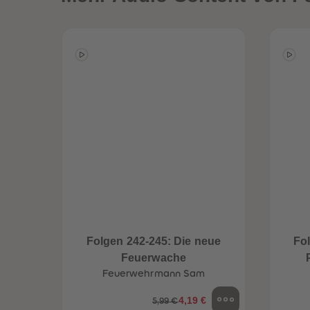
Folgen 242-245: Die neue
Fo
Feuerwache
Feuerwehrmann Sam
4,19 €
5,99 €
een
Neuheiten