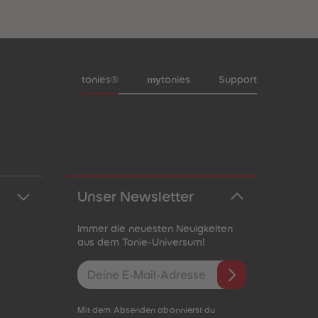
Meta-Navigation Footer
my
tonies®
tonies
Support
Unser Newsletter
Immer die neuesten Neuigkeiten
aus dem Tonie-Universum!
E-Mail-Addresse
Mit dem Absenden abonnierst du