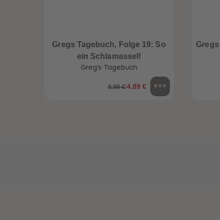
een
Neuheiten
Gregs Tagebuch, Folge 19: So
Gregs
ein Schlamassel!
Greg's Tagebuch
4,89 €
6,99 €