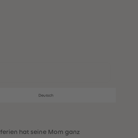
28
28
29
29
30
30
31
31
32
32
33
33
34
34
35
35
36
36
37
37
38
38
39
39
40
40
41
41
42
42
43
43
Deutsch
44
44
45
45
46
46
47
47
48
48
49
49
rferien hat seine Mom ganz
50
50