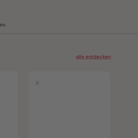
73
73
74
74
75
75
76
76
en
77
77
78
78
79
79
80
80
81
81
alle entdecken
82
82
83
83
84
84
85
85
86
86
87
87
88
88
89
89
90
90
91
91
92
92
93
93
94
94
95
95