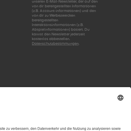
unseren E-Mail-Newsletter, der auf den
von dir bereitgestellten Informationen
(z.B. Account-informationen) und den
von dir zu Werbezwecken
bereitgestellten
Interaktionsinformationen (z.B.
Abspielinformationen) basiert. Du
kannst den Newsletter jederzeit
kostenlos abbestellen.
Datenschutzbestimmungen
.