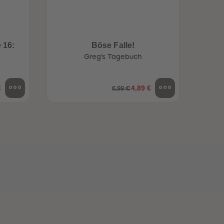
96
96
97
97
98
98
99
99
 16:
Böse Falle!
99+
99+
Greg's Tagebuch
€
4,89 €
6,99 €