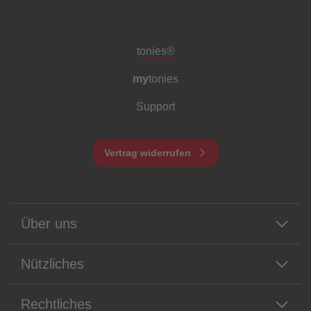
Meta-Navigation Footer
tonies®
my
tonies
Support
Vertrag widerrufen
Über uns
Nützliches
Rechtliches