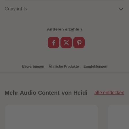
88
88
89
89
Copyrights
90
90
91
91
92
92
93
93
94
94
Anderen erzählen
95
95
96
96
97
97
98
98
99
99
99+
99+
Bewertungen
Ähnliche Produkte
Empfehlungen
Mehr
Audio Content von Heidi
alle entdecken