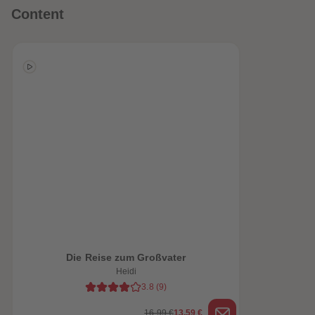
Content
heiten
Die Reise zum Großvater
Heidi
3.8
(
9
)
16,99 €
13,59 €