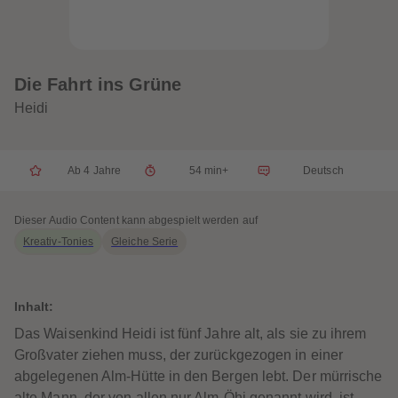
32
32
33
33
34
34
35
35
36
36
37
37
Die Fahrt ins Grüne
38
38
39
39
Heidi
40
40
41
41
42
42
43
43
Ab 4 Jahre
54 min+
Deutsch
44
44
45
45
46
46
47
47
Dieser Audio Content kann abgespielt werden auf
48
48
Kreativ-Tonies
Gleiche Serie
49
49
50
50
51
51
52
52
53
53
Inhalt:
54
54
55
55
Das Waisenkind Heidi ist fünf Jahre alt, als sie zu ihrem
56
56
Großvater ziehen muss, der zurückgezogen in einer
57
57
58
58
abgelegenen Alm-Hütte in den Bergen lebt. Der mürrische
59
59
alte Mann, der von allen nur Alm-Öhi genannt wird, ist