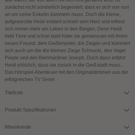
60
60
61
61
zunächst nicht sonderlich begeistert, dass er sich von nun
62
62
an um seine Enkelin kümmern muss. Doch die kleine,
63
63
64
64
aufgeweckte Heidi erobert schnell sein Herz und erfreut
65
65
sich immer mehr am Leben in den Bergen. Denn Heidi
66
66
67
67
liebt Tiere und schon bald hütet sie gemeinsam mit ihrem
68
68
neuen Freund, dem Geißenpeter, die Ziegen und kümmert
69
69
70
70
sich auch um die die kleinen Ziege Schnucki, den Vogel
71
71
Pieple und den Bernhardiner Joseph. Doch dann erfährt
72
72
73
73
Heidi plötzlich, dass sie zurück in die Großstadt muss...
74
74
Das Hörspiel-Abenteuer mit den Originalstimmen aus der
75
75
76
76
erfolgreichen TV Serie!
77
77
78
78
Titelliste
79
79
80
80
81
81
82
82
Produkt Spezifikationen
83
83
84
84
85
85
86
86
Mitwirkende
87
87