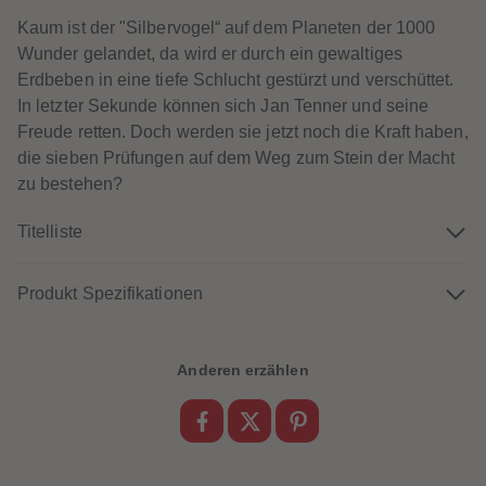
60
60
61
61
Kaum ist der "Silbervogel“ auf dem Planeten der 1000
62
62
Wunder gelandet, da wird er durch ein gewaltiges
63
63
64
64
Erdbeben in eine tiefe Schlucht gestürzt und verschüttet.
65
65
In letzter Sekunde können sich Jan Tenner und seine
66
66
67
67
Freude retten. Doch werden sie jetzt noch die Kraft haben,
68
68
die sieben Prüfungen auf dem Weg zum Stein der Macht
69
69
70
70
zu bestehen?
71
71
72
72
73
73
Titelliste
74
74
75
75
76
76
Produkt Spezifikationen
77
77
78
78
79
79
80
80
81
81
Anderen erzählen
82
82
83
83
84
84
85
85
86
86
87
87