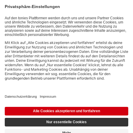
kannst den Newsletter jederzeit kostenlos abbestellen.
Datenschutzbestimmungen
.
Bezahlmethoden:
Links zu sozialen Netzwerken
© 2026 tonies GmbH
Die Nutzung der Inhalte für Text- und Data-Mining von (generativen) KI
Systemen ist in dem in Ziffer 14.4 der Nutzungsbedingungen genannten
Zusammenhang ausdrücklich vorbehalten und daher verboten.