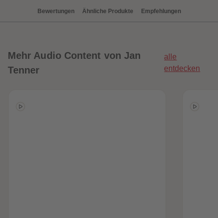
88
88
89
89
Bewertungen
Ähnliche Produkte
Empfehlungen
90
90
91
91
92
92
93
93
94
94
Mehr
Audio Content von Jan
alle
95
95
96
96
entdecken
Tenner
97
97
98
98
99
99
99+
99+