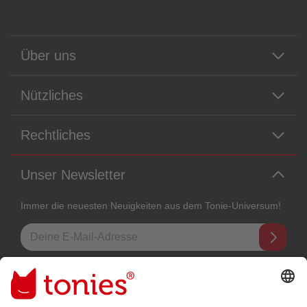
Über uns
Nützliches
Rechtliches
Unser Newsletter
Immer die neuesten Neuigkeiten aus dem Tonie-Universum!
E-Mail-Addresse
Mit dem Absenden abonnierst du unseren E-Mail-Newsletter, der auf
den von dir bereitgestellten Informationen (z.B. Account-informationen)
und den von dir zu Werbezwecken bereitgestellten
Interaktionsinformationen (z.B. Abspielinformationen) basiert. Du