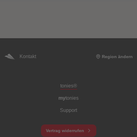
Kontakt
Region ändern
Meta-Navigation Footer
tonies®
my
tonies
Support
Vertrag widerrufen