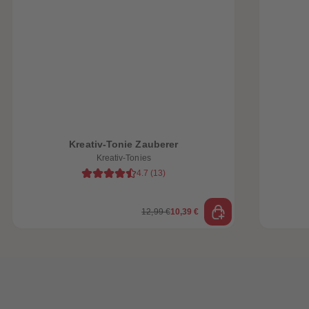
heiten
Kreativ-Tonie Zauberer
Kreativ-Tonies
4.7
(
13
)
12,99 €
10,39 €