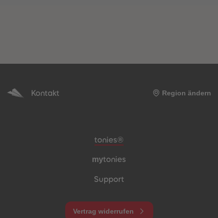
Kontakt
Region ändern
Meta-Navigation Footer
tonies®
my
tonies
Support
Vertrag widerrufen