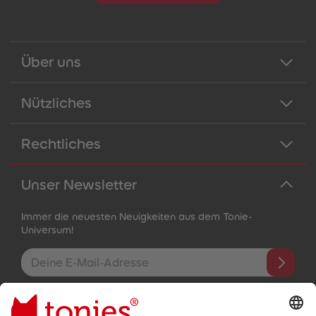
Über uns
Nützliches
Rechtliches
Unser Newsletter
Immer die neuesten Neuigkeiten aus dem Tonie-
Universum!
E-Mail-Addresse
Mit dem Absenden abonnierst du unseren E-Mail-Newsletter, der
auf den von dir bereitgestellten Informationen (z.B. Account-