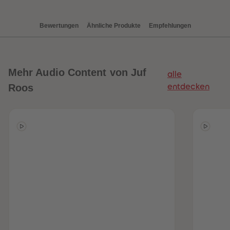
88
88
89
89
90
90
Bewertungen
Ähnliche Produkte
Empfehlungen
91
91
92
92
93
93
94
94
95
95
96
96
Mehr
Audio Content von Juf
alle
97
97
98
98
Roos
entdecken
99
99
99+
99+