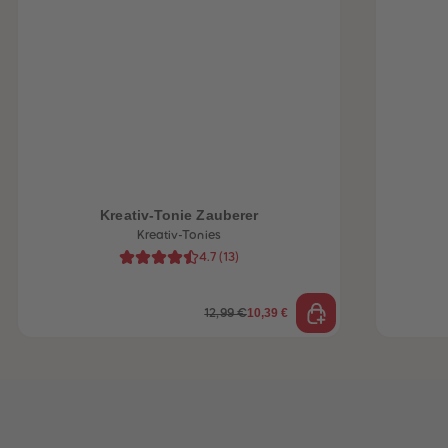
heiten
Kreativ-Tonie Zauberer
Kreativ-Tonies
4.7
(
13
)
10,39 €
12,99 €