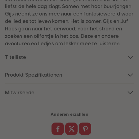
60
60
liefst de hele dag zingt. Samen met haar buurjongen
61
61
62
62
Gijs neemt ze ons mee naar een fantasiewereld waar
63
63
de liedjes tot leven komen. Het is zomer. Gijs en Juf
64
64
65
65
Roos gaan naar het oerwoud, naar het strand en
66
66
zoeken een olifantje in het bos. Deze en andere
67
67
68
68
avonturen en liedjes om lekker mee te luisteren.
69
69
70
70
71
71
Titelliste
72
72
73
73
74
74
Produkt Spezifikationen
75
75
76
76
77
77
78
78
Mitwirkende
79
79
80
80
81
81
82
82
Anderen erzählen
83
83
84
84
85
85
86
86
87
87