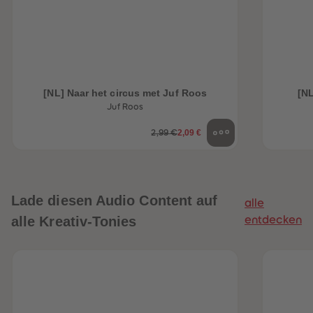
[NL] Naar het circus met Juf Roos
[NL
Juf Roos
2,09 €
2,99 €
Lade diesen Audio Content auf
alle
alle Kreativ-Tonies
entdecken