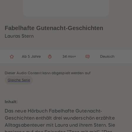
32
32
33
33
34
34
35
35
36
36
37
37
Fabelhafte Gutenacht-Geschichten
38
38
39
39
Lauras Stern
40
40
41
41
42
42
43
43
Ab 5 Jahre
34 min+
Deutsch
44
44
45
45
46
46
47
47
Dieser Audio Content kann abgespielt werden auf
48
48
Gleiche Serie
49
49
50
50
51
51
52
52
53
53
Inhalt:
54
54
55
55
Das neue Hörbuch Fabelhafte Gutenacht-
56
56
Geschichten enthält drei wunderschön erzählte
57
57
58
58
Alltagsabenteuer mit Laura und ihrem Stern. Sie
59
59