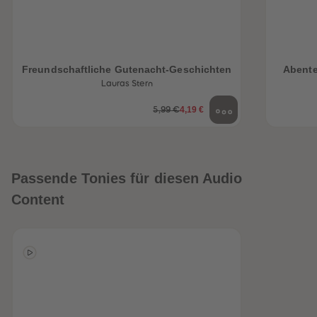
Freundschaftliche Gutenacht-Geschichten
Abente
Lauras Stern
4,19 €
5,99 €
Passende Tonies für diesen Audio
Content