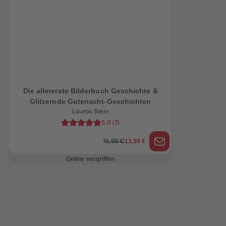
heiten
Die allererste Bilderbuch Geschichte &
Glitzernde Gutenacht-Geschichten
Lauras Stern
5.0
(
7
)
13,59 €
16,99 €
Online vergriffen