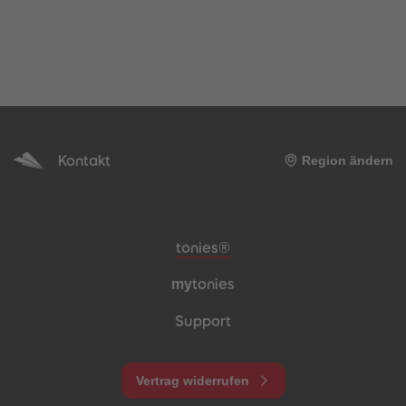
Kontakt
Region ändern
Meta-Navigation Footer
tonies®
my
tonies
Support
Vertrag widerrufen