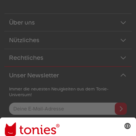
Über uns
Nützliches
Rechtliches
Unser Newsletter
Immer die neuesten Neuigkeiten aus dem Tonie-
Universum!
E-Mail-Addresse
Mit dem Absenden abonnierst du unseren E-Mail-Newsletter, der
auf den von dir bereitgestellten Informationen (z.B. Account-
informationen) und den von dir zu Werbezwecken bereitgestellten