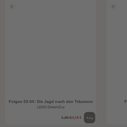
Folgen 03-04: Die Jagd nach den Träumern
F
LEGO DreamZzz
4,19 €
5,99 €