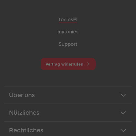
Meta-Navigation Footer
tonies®
my
tonies
Support
Vertrag widerrufen
Über uns
Nützliches
Rechtliches