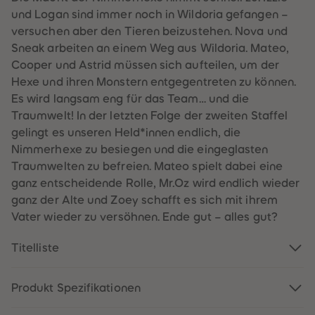
60
60
und Logan sind immer noch in Wildoria gefangen –
61
61
62
62
versuchen aber den Tieren beizustehen. Nova und
63
63
Sneak arbeiten an einem Weg aus Wildoria. Mateo,
64
64
65
65
Cooper und Astrid müssen sich aufteilen, um der
66
66
Hexe und ihren Monstern entgegentreten zu können.
67
67
68
68
Es wird langsam eng für das Team… und die
69
69
Traumwelt! In der letzten Folge der zweiten Staffel
70
70
71
71
gelingt es unseren Held*innen endlich, die
72
72
Nimmerhexe zu besiegen und die eingeglasten
73
73
74
74
Traumwelten zu befreien. Mateo spielt dabei eine
75
75
ganz entscheidende Rolle, Mr.Oz wird endlich wieder
76
76
77
77
ganz der Alte und Zoey schafft es sich mit ihrem
78
78
Vater wieder zu versöhnen. Ende gut – alles gut?
79
79
80
80
81
81
Titelliste
82
82
83
83
84
84
85
85
Produkt Spezifikationen
86
86
87
87