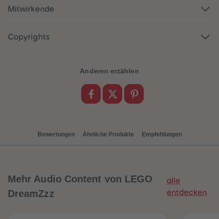
88
88
Mitwirkende
89
89
90
90
91
91
92
92
Copyrights
93
93
94
94
95
95
96
96
Anderen erzählen
97
97
98
98
99
99
99+
99+
Bewertungen
Ähnliche Produkte
Empfehlungen
Mehr
Audio Content von LEGO
alle
DreamZzz
entdecken