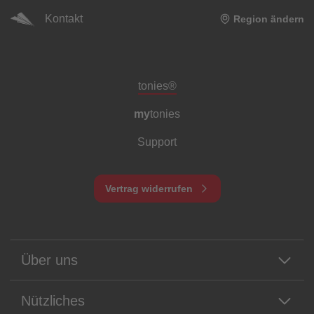
Kontakt
Region ändern
Meta-Navigation Footer
tonies®
my
tonies
Support
Vertrag widerrufen
Über uns
Nützliches