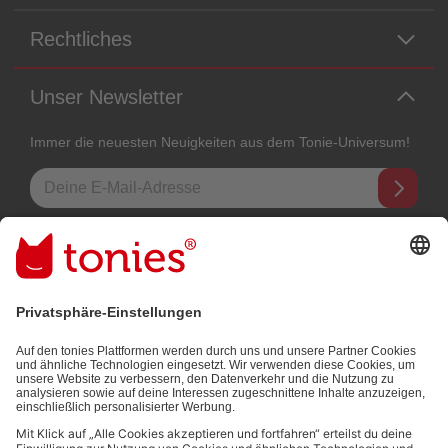
Rechtliches
Unser Newsletter
Immer die neuesten Neuigkeiten aus dem Tonie-Universum!
E-Mail-Addresse
Mit dem Absenden abonnierst du unseren E-Mail-Newsletter, der auf
den von dir bereitgestellten Informationen (z.B. Account-informationen)
und den von dir zu Werbezwecken bereitgestellten
Interaktionsinformationen (z.B. Abspielinformationen) basiert. Du
kannst den Newsletter jederzeit kostenlos abbestellen.
Datenschutzbestimmungen
.
Bezahlmethoden: