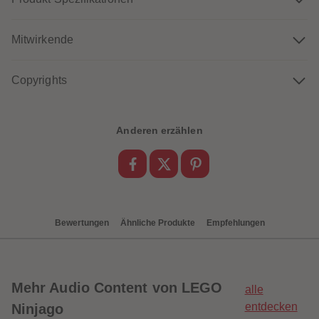
89
89
90
90
91
91
Mitwirkende
92
92
93
93
94
94
95
95
Copyrights
96
96
97
97
98
98
99
99
Anderen erzählen
99+
99+
Bewertungen
Ähnliche Produkte
Empfehlungen
Mehr
Audio Content von LEGO
alle
entdecken
Ninjago