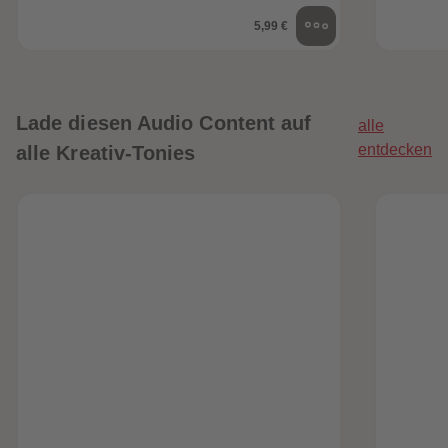
5,99 €
Lade diesen Audio Content auf
alle
entdecken
alle Kreativ-Tonies
heiten