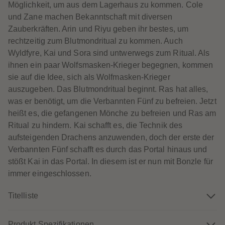
Möglichkeit, um aus dem Lagerhaus zu kommen. Cole
61
61
62
62
und Zane machen Bekanntschaft mit diversen
63
63
Zauberkräften. Arin und Riyu geben ihr bestes, um
64
64
65
65
rechtzeitig zum Blutmondritual zu kommen. Auch
66
66
Wyldfyre, Kai und Sora sind untwerwegs zum Ritual. Als
67
67
68
68
ihnen ein paar Wolfsmasken-Krieger begegnen, kommen
69
69
sie auf die Idee, sich als Wolfmasken-Krieger
70
70
71
71
auszugeben. Das Blutmondritual beginnt. Ras hat alles,
72
72
was er benötigt, um die Verbannten Fünf zu befreien. Jetzt
73
73
74
74
heißt es, die gefangenen Mönche zu befreien und Ras am
75
75
Ritual zu hindern. Kai schafft es, die Technik des
76
76
77
77
aufsteigenden Drachens anzuwenden, doch der erste der
78
78
Verbannten Fünf schafft es durch das Portal hinaus und
79
79
80
80
stößt Kai in das Portal. In diesem ist er nun mit Bonzle für
81
81
immer eingeschlossen.
82
82
83
83
84
84
Titelliste
85
85
86
86
87
87
88
88
Produkt Spezifikationen