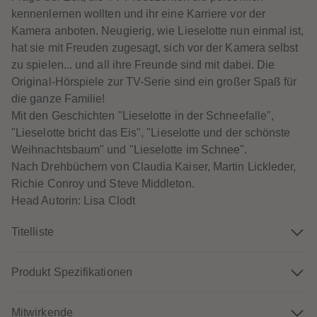
60
60
kennenlernen wollten und ihr eine Karriere vor der
61
61
62
62
Kamera anboten. Neugierig, wie Lieselotte nun einmal ist,
63
63
hat sie mit Freuden zugesagt, sich vor der Kamera selbst
64
64
65
65
zu spielen... und all ihre Freunde sind mit dabei. Die
66
66
Original-Hörspiele zur TV-Serie sind ein großer Spaß für
67
67
68
68
die ganze Familie!
69
69
Mit den Geschichten "Lieselotte in der Schneefalle",
70
70
71
71
"Lieselotte bricht das Eis", "Lieselotte und der schönste
72
72
Weihnachtsbaum" und "Lieselotte im Schnee".
73
73
74
74
Nach Drehbüchern von Claudia Kaiser, Martin Lickleder,
75
75
Richie Conroy und Steve Middleton.
76
76
77
77
Head Autorin: Lisa Clodt
78
78
79
79
80
80
Titelliste
81
81
82
82
83
83
Produkt Spezifikationen
84
84
85
85
86
86
87
87
Mitwirkende