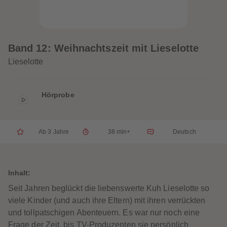
32
32
33
33
34
34
35
35
36
36
37
37
Band 12: Weihnachtszeit mit Lieselotte
38
38
39
39
Lieselotte
40
40
41
41
42
42
43
43
Hörprobe
44
44
45
45
46
46
47
47
48
48
Ab 3 Jahre
38 min+
Deutsch
49
49
50
50
51
51
52
52
53
53
Inhalt:
54
54
Seit Jahren beglückt die liebenswerte Kuh Lieselotte so
55
55
56
56
viele Kinder (und auch ihre Eltern) mit ihren verrückten
57
57
und tollpatschigen Abenteuern. Es war nur noch eine
58
58
59
59
Frage der Zeit, bis TV-Produzenten sie persönlich