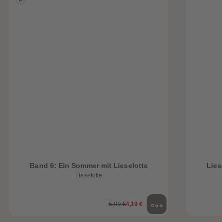
heiten
Band 6: Ein Sommer mit Lieselotte
Lies
Lieselotte
5,99 €
4,19 €