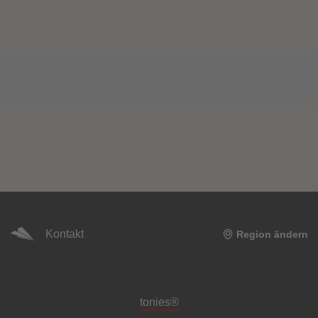
Kontakt
Region ändern
Meta-Navigation Footer
tonies®