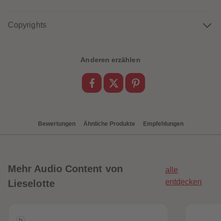
88
88
89
89
90
90
Copyrights
91
91
92
92
93
93
94
94
95
95
Anderen erzählen
96
96
97
97
98
98
99
99
99+
99+
Bewertungen
Ähnliche Produkte
Empfehlungen
Mehr
Audio Content von
alle
entdecken
Lieselotte