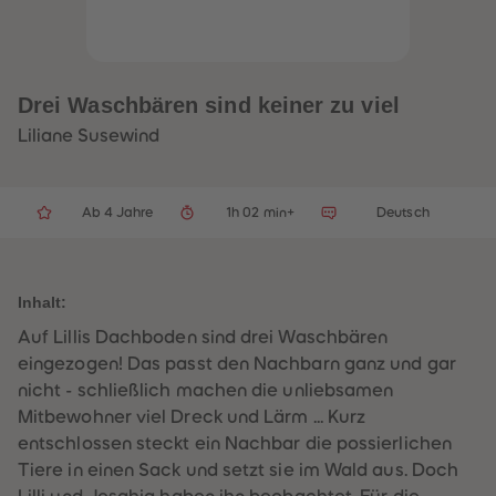
32
32
33
33
34
34
35
35
36
36
37
37
Drei Waschbären sind keiner zu viel
38
38
39
39
Liliane Susewind
40
40
41
41
42
42
43
43
Ab 4 Jahre
1h 02 min+
Deutsch
44
44
45
45
46
46
47
47
48
48
Inhalt:
49
49
50
50
Auf Lillis Dachboden sind drei Waschbären
51
51
52
52
eingezogen! Das passt den Nachbarn ganz und gar
53
53
nicht - schließlich machen die unliebsamen
54
54
55
55
Mitbewohner viel Dreck und Lärm ... Kurz
56
56
entschlossen steckt ein Nachbar die possierlichen
57
57
58
58
Tiere in einen Sack und setzt sie im Wald aus. Doch
59
59