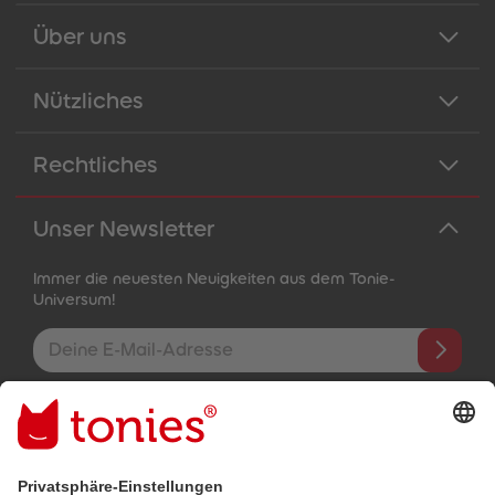
Über uns
Nützliches
Rechtliches
Unser Newsletter
Immer die neuesten Neuigkeiten aus dem Tonie-
Universum!
E-Mail-Addresse
Mit dem Absenden abonnierst du unseren E-Mail-Newsletter, der
auf den von dir bereitgestellten Informationen (z.B. Account-
informationen) und den von dir zu Werbezwecken bereitgestellten
Interaktionsinformationen (z.B. Abspielinformationen) basiert. Du
kannst den Newsletter jederzeit kostenlos abbestellen.
Datenschutzbestimmungen
.