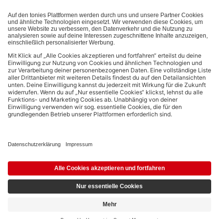
Bezahlmethoden:
Links zu sozialen Netzwerken
© 2026 tonies GmbH
Die Nutzung der Inhalte für Text- und Data-Mining von (generativen) KI
Systemen ist in dem in Ziffer 14.4 der Nutzungsbedingungen genannten
Zusammenhang ausdrücklich vorbehalten und daher verboten.
3,49 €
Ausstehend
4,99 €
inkl. MwSt.