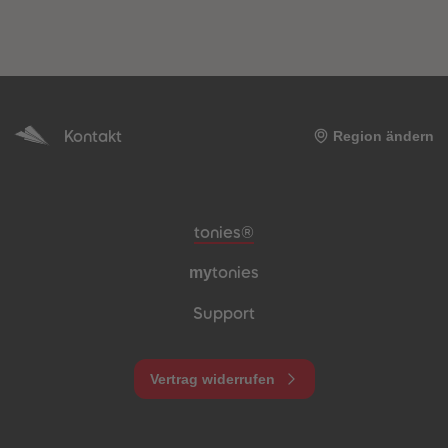
Kontakt
Region ändern
Meta-Navigation Footer
tonies®
my
tonies
Support
Vertrag widerrufen