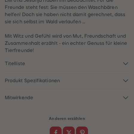
Lilli und Jesahja haben ihn beobachtet. Für die
60
60
61
61
Freunde steht fest: Sie müssen den Waschbären
62
62
helfen! Doch sie haben nicht damit gerechnet, dass
63
63
64
64
sie sich selbst im Wald verlaufen ...
65
65
66
66
67
67
Mit Witz und Gefühl wird von Mut, Freundschaft und
68
68
Zusammenhalt erzählt - ein echter Genuss für kleine
69
69
70
70
Tierfreunde!
71
71
72
72
Titelliste
73
73
74
74
75
75
76
76
Produkt Spezifikationen
77
77
78
78
79
79
80
80
Mitwirkende
81
81
82
82
83
83
84
84
Anderen erzählen
85
85
86
86
87
87