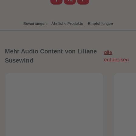
88
88
89
89
90
90
91
91
92
92
Bewertungen
Ähnliche Produkte
Empfehlungen
93
93
94
94
95
95
96
96
97
97
98
98
Mehr
Audio Content von Liliane
alle
99
99
Susewind
entdecken
99+
99+