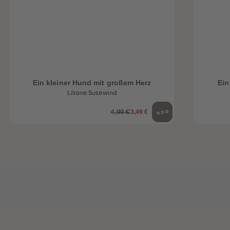
Ein kleiner Hund mit großem Herz
Ein
Liliane Susewind
3,49 €
4,99 €
heiten