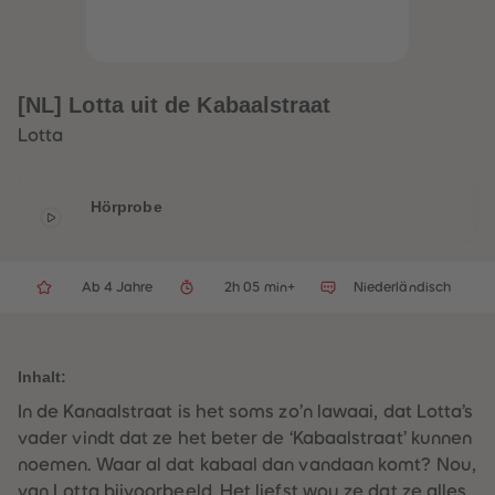
32
32
33
33
34
34
35
35
36
36
37
37
[NL] Lotta uit de Kabaalstraat
38
38
39
39
Lotta
40
40
41
41
42
42
43
43
Hörprobe
44
44
45
45
46
46
47
47
48
48
Ab 4 Jahre
2h 05 min+
Niederländisch
49
49
50
50
51
51
52
52
53
53
Inhalt:
54
54
In de Kanaalstraat is het soms zo’n lawaai, dat Lotta’s
55
55
56
56
vader vindt dat ze het beter de ‘Kabaalstraat’ kunnen
57
57
noemen. Waar al dat kabaal dan vandaan komt? Nou,
58
58
59
59
van Lotta bijvoorbeeld. Het liefst wou ze dat ze alles