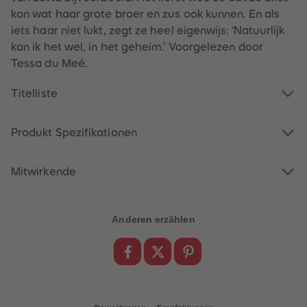
60
60
kon wat haar grote broer en zus ook kunnen. En als
61
61
62
62
iets haar niet lukt, zegt ze heel eigenwijs: ‘Natuurlijk
63
63
kan ik het wel, in het geheim.’ Voorgelezen door
64
64
65
65
Tessa du Meé.
66
66
67
67
68
68
Titelliste
69
69
70
70
71
71
Produkt Spezifikationen
72
72
73
73
74
74
75
75
Mitwirkende
76
76
77
77
78
78
79
79
Anderen erzählen
80
80
81
81
82
82
83
83
84
84
85
85
86
86
87
87